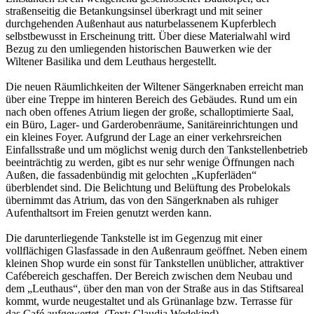
straßenseitig die Betankungsinsel überkragt und mit seiner
durchgehenden Außenhaut aus naturbelassenem Kupferblech
selbstbewusst in Erscheinung tritt. Über diese Materialwahl wird
Bezug zu den umliegenden historischen Bauwerken wie der
Wiltener Basilika und dem Leuthaus hergestellt.
Die neuen Räumlichkeiten der Wiltener Sängerknaben erreicht man
über eine Treppe im hinteren Bereich des Gebäudes. Rund um ein
nach oben offenes Atrium liegen der große, schalloptimierte Saal,
ein Büro, Lager- und Garderobenräume, Sanitäreinrichtungen und
ein kleines Foyer. Aufgrund der Lage an einer verkehrsreichen
Einfallsstraße und um möglichst wenig durch den Tankstellenbetrieb
beeinträchtig zu werden, gibt es nur sehr wenige Öffnungen nach
Außen, die fassadenbündig mit gelochten „Kupferläden“
überblendet sind. Die Belichtung und Belüftung des Probelokals
übernimmt das Atrium, das von den Sängerknaben als ruhiger
Aufenthaltsort im Freien genutzt werden kann.
Die darunterliegende Tankstelle ist im Gegenzug mit einer
vollflächigen Glasfassade in den Außenraum geöffnet. Neben einem
kleinen Shop wurde ein sonst für Tankstellen unüblicher, attraktiver
Cafébereich geschaffen. Der Bereich zwischen dem Neubau und
dem „Leuthaus“, über den man von der Straße aus in das Stiftsareal
kommt, wurde neugestaltet und als Grünanlage bzw. Terrasse für
das Café aufgewertet. (Text: Claudia Wedekind)