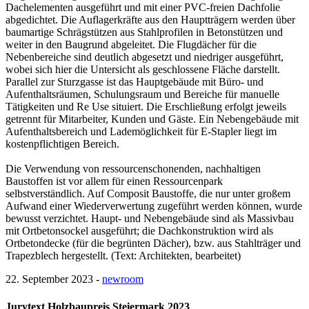
Dachelementen ausgeführt und mit einer PVC-freien Dachfolie
abgedichtet. Die Auflagerkräfte aus den Hauptträgern werden über
baumartige Schrägstützen aus Stahlprofilen in Betonstützen und
weiter in den Baugrund abgeleitet. Die Flugdächer für die
Nebenbereiche sind deutlich abgesetzt und niedriger ausgeführt,
wobei sich hier die Untersicht als geschlossene Fläche darstellt.
Parallel zur Sturzgasse ist das Hauptgebäude mit Büro- und
Aufenthaltsräumen, Schulungsraum und Bereiche für manuelle
Tätigkeiten und Re Use situiert. Die Erschließung erfolgt jeweils
getrennt für Mitarbeiter, Kunden und Gäste. Ein Nebengebäude mit
Aufenthaltsbereich und Lademöglichkeit für E-Stapler liegt im
kostenpflichtigen Bereich.
Die Verwendung von ressourcenschonenden, nachhaltigen
Baustoffen ist vor allem für einen Ressourcenpark
selbstverständlich. Auf Composit Baustoffe, die nur unter großem
Aufwand einer Wiederverwertung zugeführt werden können, wurde
bewusst verzichtet. Haupt- und Nebengebäude sind als Massivbau
mit Ortbetonsockel ausgeführt; die Dachkonstruktion wird als
Ortbetondecke (für die begrünten Dächer), bzw. aus Stahlträger und
Trapezblech hergestellt. (Text: Architekten, bearbeitet)
22. September 2023 -
newroom
Jurytext Holzbaupreis Steiermark 2023