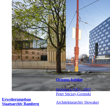
Octopus habitat
Bratislava (SK) - 2007
Peter Sticzay-Gromski
Erweiterungsbau
Architekturarchiv Slowakei
Staatsarchiv Bamberg