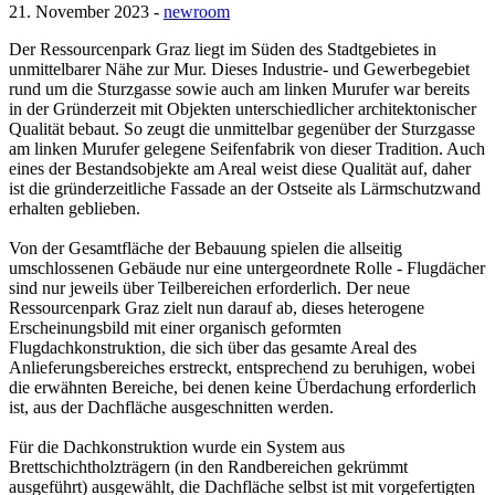
21. November 2023 -
newroom
Der Ressourcenpark Graz liegt im Süden des Stadtgebietes in
unmittelbarer Nähe zur Mur. Dieses Industrie- und Gewerbegebiet
rund um die Sturzgasse sowie auch am linken Murufer war bereits
in der Gründerzeit mit Objekten unterschiedlicher architektonischer
Qualität bebaut. So zeugt die unmittelbar gegenüber der Sturzgasse
am linken Murufer gelegene Seifenfabrik von dieser Tradition. Auch
eines der Bestandsobjekte am Areal weist diese Qualität auf, daher
ist die gründerzeitliche Fassade an der Ostseite als Lärmschutzwand
erhalten geblieben.
Von der Gesamtfläche der Bebauung spielen die allseitig
umschlossenen Gebäude nur eine untergeordnete Rolle - Flugdächer
sind nur jeweils über Teilbereichen erforderlich. Der neue
Ressourcenpark Graz zielt nun darauf ab, dieses heterogene
Erscheinungsbild mit einer organisch geformten
Flugdachkonstruktion, die sich über das gesamte Areal des
Anlieferungsbereiches erstreckt, entsprechend zu beruhigen, wobei
die erwähnten Bereiche, bei denen keine Überdachung erforderlich
ist, aus der Dachfläche ausgeschnitten werden.
Für die Dachkonstruktion wurde ein System aus
Brettschichtholzträgern (in den Randbereichen gekrümmt
ausgeführt) ausgewählt, die Dachfläche selbst ist mit vorgefertigten