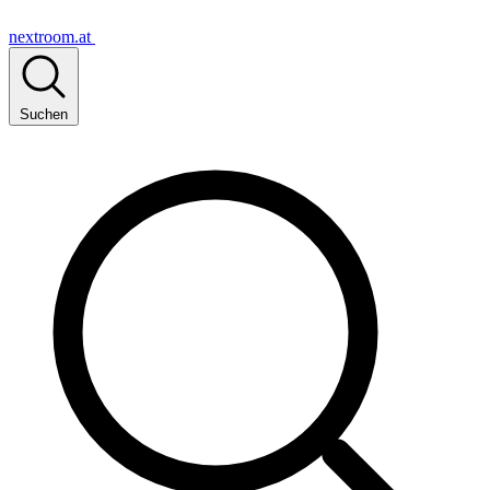
nextroom.at
Suchen