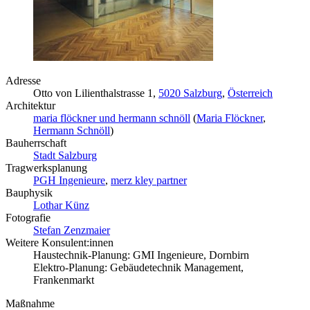
Adresse
Otto von Lilienthalstrasse 1,
5020 Salzburg
,
Österreich
Architektur
maria flöckner und hermann schnöll
(
Maria Flöckner
,
Hermann Schnöll
)
Bauherrschaft
Stadt Salzburg
Tragwerksplanung
PGH Ingenieure
,
merz kley partner
Bauphysik
Lothar Künz
Fotografie
Stefan Zenzmaier
Weitere Konsulent:innen
Haustechnik-Planung: GMI Ingenieure, Dornbirn
Elektro-Planung: Gebäudetechnik Management,
Frankenmarkt
Maßnahme