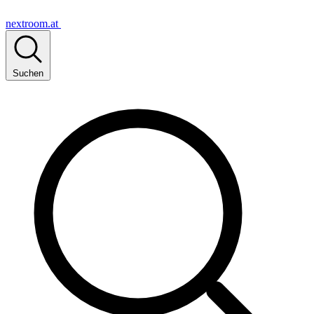
nextroom.at
Suchen