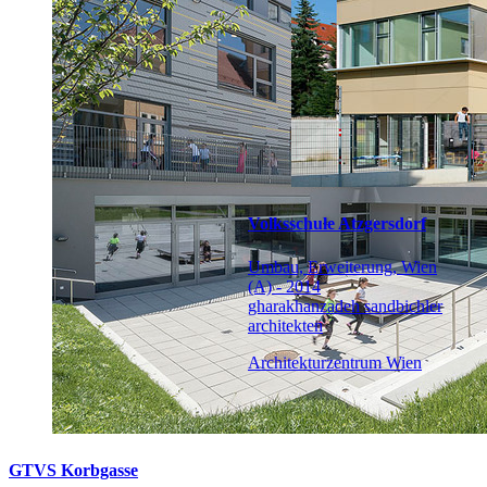
Volksschule Atzgersdorf
Umbau, Erweiterung, Wien
(A) - 2014
gharakhanzadeh sandbichler
architekten
Architekturzentrum Wien
GTVS Korbgasse