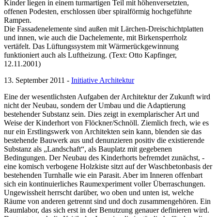
Kinder liegen in einem turmartigen Teil mit höhenversetzten,
offenen Podesten, erschlossen über spiralförmig hochgeführte
Rampen.
Die Fassadenelemente sind außen mit Lärchen-Dreischichtplatten
und innen, wie auch die Dachelemente, mit Birkensperrholz
vertäfelt. Das Lüftungssystem mit Wärmerückgewinnung
funktioniert auch als Luftheizung. (Text: Otto Kapfinger,
12.11.2001)
13. September 2011 -
Initiative Architektur
Eine der wesentlichsten Aufgaben der Architektur der Zukunft wird
nicht der Neubau, sondern der Umbau und die Adaptierung
bestehender Substanz sein. Dies zeigt in exemplarischer Art und
Weise der Kinderhort von Flöckner/Schnöll. Ziemlich frech, wie es
nur ein Erstlingswerk von Architekten sein kann, blenden sie das
bestehende Bauwerk aus und denunzieren positiv die existierende
Substanz als „Landschaft“, als Bauplatz mit gegebenen
Bedingungen. Der Neubau des Kinderhorts befremdet zunächst, -
eine komisch verbogene Holzkiste sitzt auf der Waschbetonbasis der
bestehenden Turnhalle wie ein Parasit. Aber im Inneren offenbart
sich ein kontinuierliches Raumexperiment voller Überraschungen.
Ungewissheit herrscht darüber, wo oben und unten ist, welche
Räume von anderen getrennt sind und doch zusammengehören. Ein
Raumlabor, das sich erst in der Benutzung genauer definieren wird.