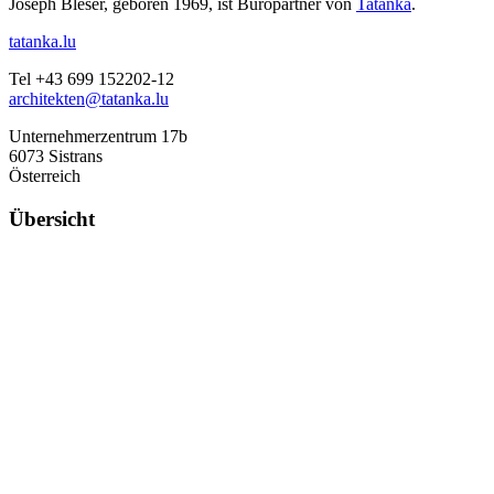
Joseph Bleser, geboren 1969, ist Büropartner von
Tatanka
.
tatanka.lu
Tel +43 699 152202-12
architekten@tatanka.lu
Unternehmerzentrum 17b
6073 Sistrans
Österreich
Übersicht