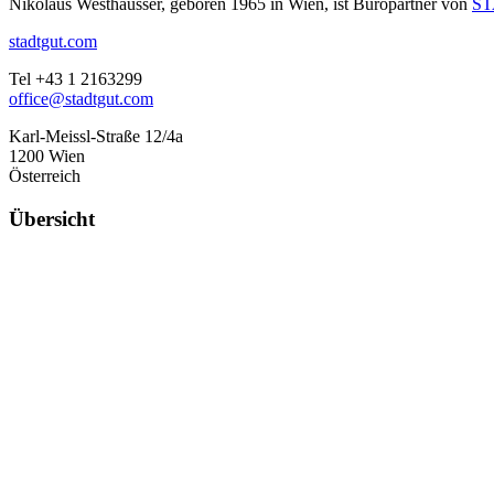
Nikolaus Westhausser, geboren 1965 in Wien, ist Büropartner von
ST
stadtgut.com
Tel +43 1 2163299
office@stadtgut.com
Karl-Meissl-Straße 12/4a
1200 Wien
Österreich
Übersicht