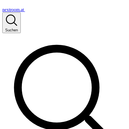
nextroom.at
Suchen