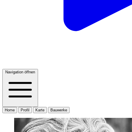
Navigation öffnen
Home
Profil
Karte
Bauwerke