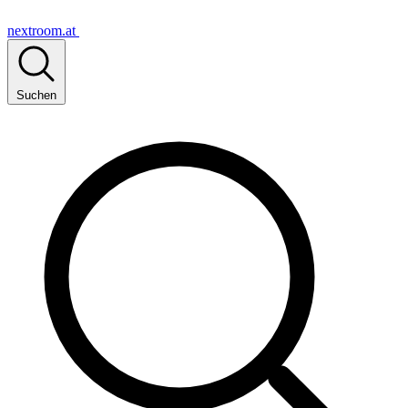
nextroom.at
Suchen