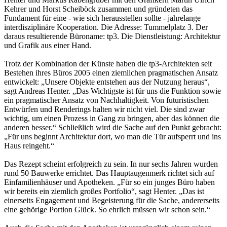
Kehrer und Horst Scheiböck zusammen und gründeten das
Fundament für eine - wie sich herausstellen sollte - jahrelange
interdisziplinäre Kooperation. Die Adresse: Tummelplatz 3. Der
daraus resultierende Büroname: tp3. Die Dienstleistung: Architektur
und Grafik aus einer Hand.
Trotz der Kombination der Künste haben die tp3-Architekten seit
Bestehen ihres Büros 2005 einen ziemlichen pragmatischen Ansatz
entwickelt: „Unsere Objekte entstehen aus der Nutzung heraus“,
sagt Andreas Henter. „Das Wichtigste ist für uns die Funktion sowie
ein pragmatischer Ansatz von Nachhaltigkeit. Von futuristischen
Entwürfen und Renderings halten wir nicht viel. Die sind zwar
wichtig, um einen Prozess in Gang zu bringen, aber das können die
anderen besser.“ Schließlich wird die Sache auf den Punkt gebracht:
„Für uns beginnt Architektur dort, wo man die Tür aufsperrt und ins
Haus reingeht.“
Das Rezept scheint erfolgreich zu sein. In nur sechs Jahren wurden
rund 50 Bauwerke errichtet. Das Hauptaugenmerk richtet sich auf
Einfamilienhäuser und Apotheken. „Für so ein junges Büro haben
wir bereits ein ziemlich großes Portfolio“, sagt Henter. „Das ist
einerseits Engagement und Begeisterung für die Sache, andererseits
eine gehörige Portion Glück. So ehrlich müssen wir schon sein.“