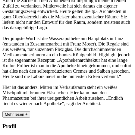
Auch die Sache mit den Apotheken ist ursprünglich einem reinen
Zufall zu verdanken. Mittlerweile hat sich daraus ein eigener
Gestaltungszweig entwickelt. Heute gelten die tp3-Architekten in
ganz Oberösterreich als die Meister pharmazeutischer Räume. Sie
liefern nicht nur den Entwurf für den Raum, sondern meistens auch
das dazugehörige Logo.
Der jüngste Wurf ist die Wasserapotheke am Hauptplatz in Linz
(entstanden in Zusammenarbeit mit Franz Moser). Die Regale sind
aus weißem, transluzentem Plexiglas. Die durchschimmernden
Medikamente erinnern an ein buntes Röntgenbild. Highlight jedoch
ist die sogenannte Rezeptur. „Apothekenarchitektur hat eine lange
Kultur. Früher ist man in die Apotheke hineingekommen, und sofort
hat alles nach den selbstproduzierten Cremes und Salben gerochen.
Heute sind die Labors meist in die hintersten Ecken verbannt.“
Hier ist das anders: Mitten im Verkaufsraum steht ein weißes
Mischpult mit braunen Fläschchen. Hier kann man den
Pharmazeuten bei ihrer ureigentlichen Arbeit zusehen. „Endlich
riecht es wieder nach Apotheke“, sagt der Architekt.
Mehr lesen +
Profil