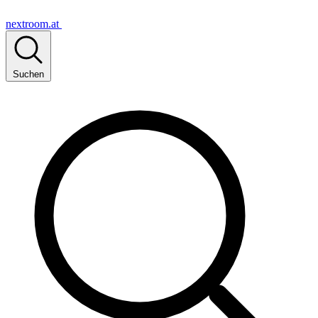
nextroom.at
Suchen