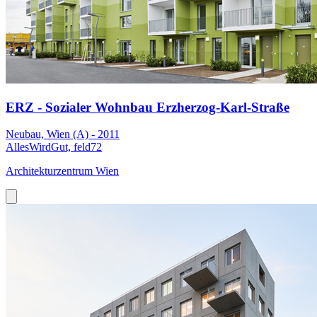
ERZ - Sozialer Wohnbau Erzherzog-Karl-Straße
Neubau, Wien (A) - 2011
AllesWirdGut, feld72
Architekturzentrum Wien