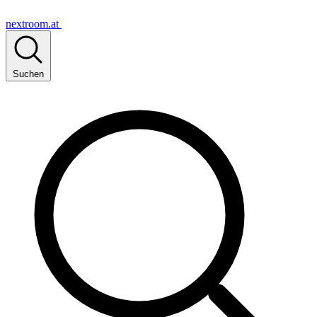
nextroom.at
Suchen