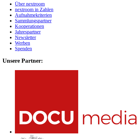
Über nextroom
nextroom in Zahlen
Aufnahmekriterien
Sammlungspartner
Kooperationen
Jahrespartner
Newsletter
Werben
Spenden
Unsere Partner: