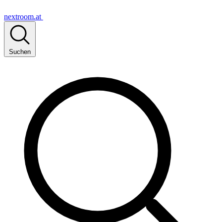
nextroom.at
Suchen