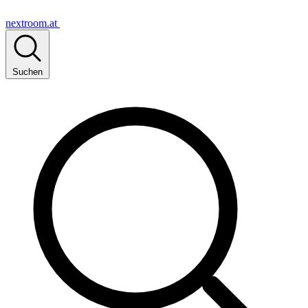
nextroom.at
Suchen