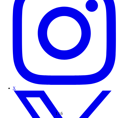
X
1
/
6