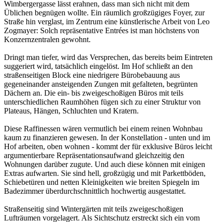
Wimbergergasse lässt erahnen, dass man sich nicht mit dem
Üblichen begnügen wollte. Ein räumlich großzügiges Foyer, zur
Straße hin verglast, im Zentrum eine künstlerische Arbeit von Leo
Zogmayer: Solch repräsentative Entrées ist man höchstens von
Konzernzentralen gewohnt.
Dringt man tiefer, wird das Versprechen, das bereits beim Eintreten
suggeriert wird, tatsächlich eingelöst. Im Hof schließt an den
straßenseitigen Block eine niedrigere Bürobebauung aus
gegeneinander ansteigenden Zungen mit gefalteten, begrünten
Dächern an. Die ein- bis zweigeschoßigen Büros mit teils
unterschiedlichen Raumhöhen fügen sich zu einer Struktur von
Plateaus, Hängen, Schluchten und Kratern.
Diese Raffinessen wären vermutlich bei einem reinen Wohnbau
kaum zu finanzieren gewesen. In der Konstellation - unten und im
Hof arbeiten, oben wohnen - kommt der für exklusive Büros leicht
argumentierbare Repräsentationsaufwand gleichzeitig den
Wohnungen darüber zugute. Und auch diese können mit einigen
Extras aufwarten. Sie sind hell, großzügig und mit Parkettböden,
Schiebetüren und netten Kleinigkeiten wie breiten Spiegeln im
Badezimmer überdurchschnittlich hochwertig ausgestattet.
Straßenseitig sind Wintergärten mit teils zweigeschoßigen
Lufträumen vorgelagert. Als Sichtschutz erstreckt sich ein vom