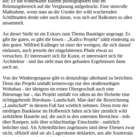
auf: Er hat winterkahle Bäume photographiert und im
Brüstungsbereich auf die Verglasung aufgedruckt. Eine sinnvolle
Maßnahme, wenn man an die Unsitte der wild wuchernden
Schilfmatten denkt oder auch daran, was sich auf Balkonen so alles
ansammelt.
An dieser Stelle ist ein Exkurs zum Thema Bauträger angesagt. Es
gibt die guten, es gibt die bösen - „Kallco Projekt“ zählt eindeutig zu
den guten. Wilfried Kallinger ist einer der wenigen, die sich darauf
einlassen, auch jenseits der eingefahrenen Pfade etwas zu
versuchen. Er interessiert sich für Kunst, er interessiert sich für
Architektur - und das sieht man den gebauten Ergebnissen dann
auch an.
Von der Wimbergergasse gibt es demzufolge allerhand zu berichten.
Denn das Projekt umfaßt keineswegs nur den straßenseitigen
Wohnbau - der übrigens im ersten Obergeschoß auch eine
Büroetage hat -, das Projekt umfaßt vor allem an der Hofseite eine
richtiggehende Bürohaus- Landschaft. Man darf die Bezeichnung
„Landschaft“ in diesem Fall fast wörtlich nehmen. Denn trotz der
niedrigen Bauklasse im Hofbereich falten sich hier ziemlich wild
zerklüftete Bauteile auf, die auch in den untersten Bereichen - teils
über Rampen, teils über schluchtartige Einschnitte - natürlich
belichtet sind. Als Arbeitsflächen zugelassen sind diese Ebenen zwar
nicht, offiziell sind sie als Lagerräume deklariert, ans alte Souterrain