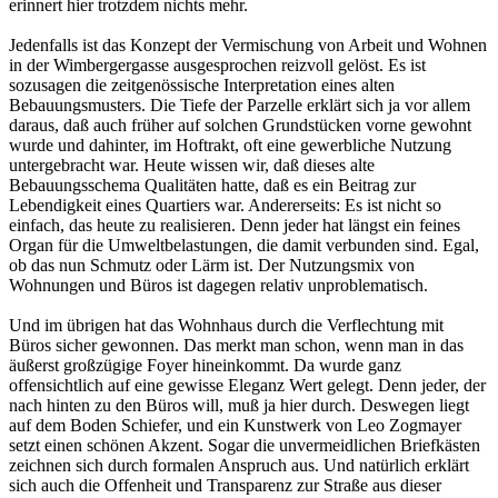
erinnert hier trotzdem nichts mehr.
Jedenfalls ist das Konzept der Vermischung von Arbeit und Wohnen
in der Wimbergergasse ausgesprochen reizvoll gelöst. Es ist
sozusagen die zeitgenössische Interpretation eines alten
Bebauungsmusters. Die Tiefe der Parzelle erklärt sich ja vor allem
daraus, daß auch früher auf solchen Grundstücken vorne gewohnt
wurde und dahinter, im Hoftrakt, oft eine gewerbliche Nutzung
untergebracht war. Heute wissen wir, daß dieses alte
Bebauungsschema Qualitäten hatte, daß es ein Beitrag zur
Lebendigkeit eines Quartiers war. Andererseits: Es ist nicht so
einfach, das heute zu realisieren. Denn jeder hat längst ein feines
Organ für die Umweltbelastungen, die damit verbunden sind. Egal,
ob das nun Schmutz oder Lärm ist. Der Nutzungsmix von
Wohnungen und Büros ist dagegen relativ unproblematisch.
Und im übrigen hat das Wohnhaus durch die Verflechtung mit
Büros sicher gewonnen. Das merkt man schon, wenn man in das
äußerst großzügige Foyer hineinkommt. Da wurde ganz
offensichtlich auf eine gewisse Eleganz Wert gelegt. Denn jeder, der
nach hinten zu den Büros will, muß ja hier durch. Deswegen liegt
auf dem Boden Schiefer, und ein Kunstwerk von Leo Zogmayer
setzt einen schönen Akzent. Sogar die unvermeidlichen Briefkästen
zeichnen sich durch formalen Anspruch aus. Und natürlich erklärt
sich auch die Offenheit und Transparenz zur Straße aus dieser