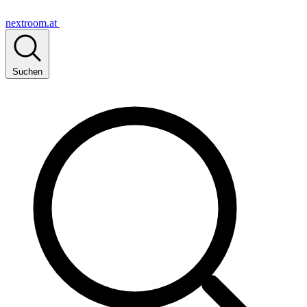
nextroom.at
Suchen