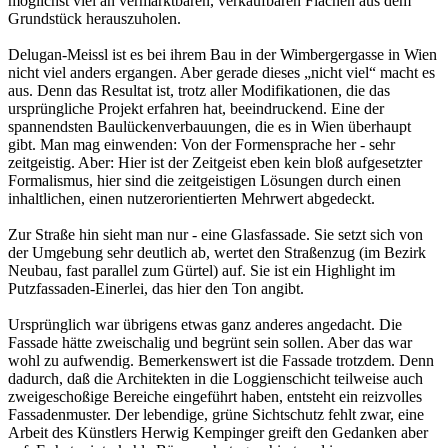
möglichst viel an vermarktbaren, verkaufbaren Flächen aus dem
Grundstück herauszuholen.
Delugan-Meissl ist es bei ihrem Bau in der Wimbergergasse in Wien
nicht viel anders ergangen. Aber gerade dieses „nicht viel“ macht es
aus. Denn das Resultat ist, trotz aller Modifikationen, die das
ursprüngliche Projekt erfahren hat, beeindruckend. Eine der
spannendsten Baulückenverbauungen, die es in Wien überhaupt
gibt. Man mag einwenden: Von der Formensprache her - sehr
zeitgeistig. Aber: Hier ist der Zeitgeist eben kein bloß aufgesetzter
Formalismus, hier sind die zeitgeistigen Lösungen durch einen
inhaltlichen, einen nutzerorientierten Mehrwert abgedeckt.
Zur Straße hin sieht man nur - eine Glasfassade. Sie setzt sich von
der Umgebung sehr deutlich ab, wertet den Straßenzug (im Bezirk
Neubau, fast parallel zum Gürtel) auf. Sie ist ein Highlight im
Putzfassaden-Einerlei, das hier den Ton angibt.
Ursprünglich war übrigens etwas ganz anderes angedacht. Die
Fassade hätte zweischalig und begrünt sein sollen. Aber das war
wohl zu aufwendig. Bemerkenswert ist die Fassade trotzdem. Denn
dadurch, daß die Architekten in die Loggienschicht teilweise auch
zweigeschoßige Bereiche eingeführt haben, entsteht ein reizvolles
Fassadenmuster. Der lebendige, grüne Sichtschutz fehlt zwar, eine
Arbeit des Künstlers Herwig Kempinger greift den Gedanken aber