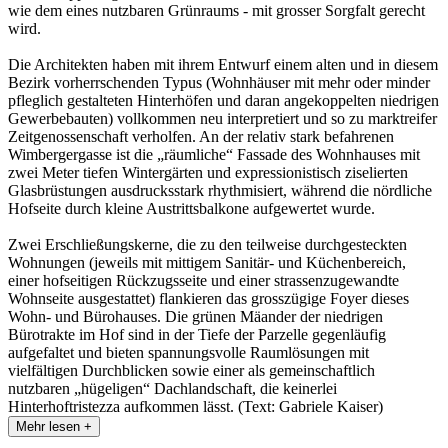
wie dem eines nutzbaren Grünraums - mit grosser Sorgfalt gerecht
wird.
Die Architekten haben mit ihrem Entwurf einem alten und in diesem
Bezirk vorherrschenden Typus (Wohnhäuser mit mehr oder minder
pfleglich gestalteten Hinterhöfen und daran angekoppelten niedrigen
Gewerbebauten) vollkommen neu interpretiert und so zu marktreifer
Zeitgenossenschaft verholfen. An der relativ stark befahrenen
Wimbergergasse ist die „räumliche“ Fassade des Wohnhauses mit
zwei Meter tiefen Wintergärten und expressionistisch ziselierten
Glasbrüstungen ausdrucksstark rhythmisiert, während die nördliche
Hofseite durch kleine Austrittsbalkone aufgewertet wurde.
Zwei Erschließungskerne, die zu den teilweise durchgesteckten
Wohnungen (jeweils mit mittigem Sanitär- und Küchenbereich,
einer hofseitigen Rückzugsseite und einer strassenzugewandte
Wohnseite ausgestattet) flankieren das grosszügige Foyer dieses
Wohn- und Bürohauses. Die grünen Mäander der niedrigen
Bürotrakte im Hof sind in der Tiefe der Parzelle gegenläufig
aufgefaltet und bieten spannungsvolle Raumlösungen mit
vielfältigen Durchblicken sowie einer als gemeinschaftlich
nutzbaren „hügeligen“ Dachlandschaft, die keinerlei
Hinterhoftristezza aufkommen lässt. (Text: Gabriele Kaiser)
Mehr lesen +