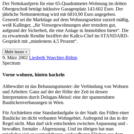
Der Nettokaufpreis für eine 65-Quadratmeter-Wohnung im dritten
Obergeschoß beträgt inklusive Garagenplatz 143.602 Euro. Der
jährliche Nettomietertrag wird mit 6810,90 Euro angegeben.
Generell sei die Marktlage auf dem Wohnungssektor zurzeit mäßig,
weiß Kallinger, „für Vorsorgewohnungen aber trotzdem gut,
aufgrund der Sicherheit, die eine Anlage in Immobilien bietet“. Die
zu erwartende Rendite beziffert der Kallco-Chef im STANDARD-
Gespräch mit „mindestens 4,5 Prozent“.
Mehr lesen +
9. März 2002
Liesbeth Waechter-Böhm
Spectrum
Vorne wohnen, hinten hackeln
Altbewährt ist das Bebauungsmuster: die Verbindung von Wohnen
und Arbeiten: Ganz auf der der Höhe der Zeit ist dessen
Interpretation durch Delugan-Meissl: eine der spannendsten
Baulückenverbauungen in Wien.
Für Architekten eine Standardaufgabe in der Stadt: das Füllen einer
Baulücke im dicht verbauten Wohngebiet. Aufregend ist das in der
Regel nicht. Man darf sich entscheiden zwischen Anpassung und -
bewußter, formaler - Abgrenzung. Und im übrigen hat man