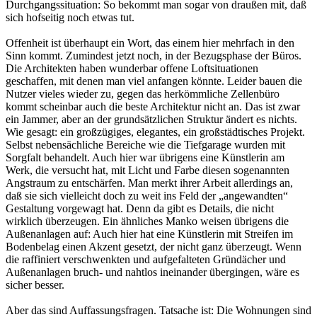
Durchgangssituation: So bekommt man sogar von draußen mit, daß
sich hofseitig noch etwas tut.
Offenheit ist überhaupt ein Wort, das einem hier mehrfach in den
Sinn kommt. Zumindest jetzt noch, in der Bezugsphase der Büros.
Die Architekten haben wunderbar offene Loftsituationen
geschaffen, mit denen man viel anfangen könnte. Leider bauen die
Nutzer vieles wieder zu, gegen das herkömmliche Zellenbüro
kommt scheinbar auch die beste Architektur nicht an. Das ist zwar
ein Jammer, aber an der grundsätzlichen Struktur ändert es nichts.
Wie gesagt: ein großzügiges, elegantes, ein großstädtisches Projekt.
Selbst nebensächliche Bereiche wie die Tiefgarage wurden mit
Sorgfalt behandelt. Auch hier war übrigens eine Künstlerin am
Werk, die versucht hat, mit Licht und Farbe diesen sogenannten
Angstraum zu entschärfen. Man merkt ihrer Arbeit allerdings an,
daß sie sich vielleicht doch zu weit ins Feld der „angewandten“
Gestaltung vorgewagt hat. Denn da gibt es Details, die nicht
wirklich überzeugen. Ein ähnliches Manko weisen übrigens die
Außenanlagen auf: Auch hier hat eine Künstlerin mit Streifen im
Bodenbelag einen Akzent gesetzt, der nicht ganz überzeugt. Wenn
die raffiniert verschwenkten und aufgefalteten Gründächer und
Außenanlagen bruch- und nahtlos ineinander übergingen, wäre es
sicher besser.
Aber das sind Auffassungsfragen. Tatsache ist: Die Wohnungen sind