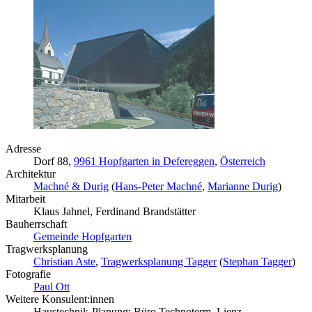
Adresse
Dorf 88,
9961 Hopfgarten in Defereggen
,
Österreich
Architektur
Machné & Durig
(
Hans-Peter Machné
,
Marianne Durig
)
Mitarbeit
Klaus Jahnel, Ferdinand Brandstätter
Bauherrschaft
Gemeinde Hopfgarten
Tragwerksplanung
Christian Aste
,
Tragwerksplanung Tagger
(
Stephan Tagger
)
Fotografie
Paul Ott
Weitere Konsulent:innen
Haustechnik-Planung: Büro Technoterm, Lienz