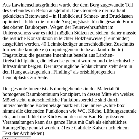
Aus Lawinenschutzgründen wurde der dem Berg zugewandte Teil
des Gebäudes in Beton ausgeführt. Die Geometrie der markant
geknickten Betonwand – in Hinblick auf Schnee- und Drucklasten
optimiert – bilden die formale Ausgangsbasis für die gesamte Form
des oberen Baukörpers. Wegen der Feuerwehrzufahrt im
Untergeschoss war es nicht möglich Stützen zu stellen, daher musste
die restliche Konstruktion in leichter Holzbauweise (Leimbinder)
ausgeführt werden. 40 Leimholzträger unterschiedlichen Zuschnitts
formen die komplexe (computergenerierte bzw. -kontrollierte)
Tragstruktur, die gesamte Innenhaut besteht aus Lärchen-
Dreischichtplatten, die teilweise gelocht wurden und die technische
Infrastruktur bergen. Der ursprüngliche Schlauchturm steht dem in
den Hang auskragenden „Findling“ als ortsbildprägenden
Leuchtplastik zur Seite.
Der gesamte Innere ist als durchgehendes in der Materialität
homogenes Raumkontinuum konzipiert, in dessen Mitte ein weißes
Möbel steht, unterschiedliche Funktionsbereiche sind durch
unterschiedliche Bodenbeläge markiert. Die innere „white box“
nimmt alle dienenden Funktionen wie WC, Küche, Lüftungszentrale
etc., auf und bildet die Rückwand der roten Bar. Bei grösseren
Veranstaltungen kann das ganze Haus mit Café als einheitliches
Raumgefüge genutzt werden. (Text: Gabriele Kaiser nach einem
Text der Architekten)