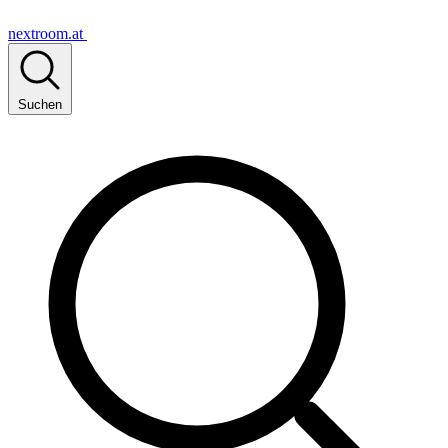
nextroom.at
Suchen