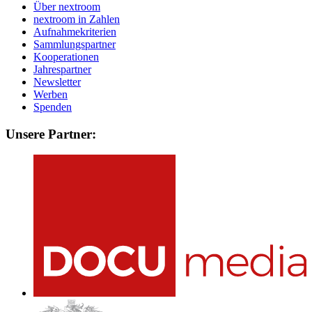
Über nextroom
nextroom in Zahlen
Aufnahmekriterien
Sammlungspartner
Kooperationen
Jahrespartner
Newsletter
Werben
Spenden
Unsere Partner: