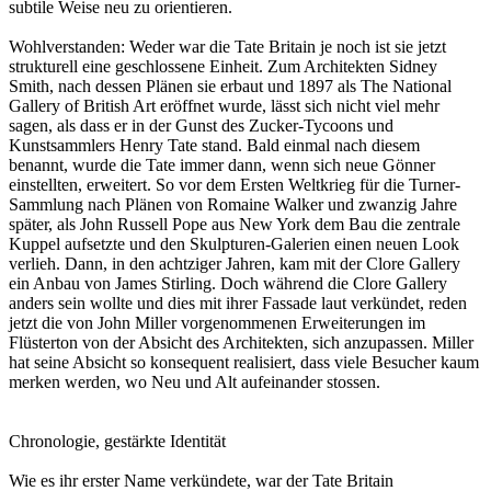
subtile Weise neu zu orientieren.
Wohlverstanden: Weder war die Tate Britain je noch ist sie jetzt
strukturell eine geschlossene Einheit. Zum Architekten Sidney
Smith, nach dessen Plänen sie erbaut und 1897 als The National
Gallery of British Art eröffnet wurde, lässt sich nicht viel mehr
sagen, als dass er in der Gunst des Zucker-Tycoons und
Kunstsammlers Henry Tate stand. Bald einmal nach diesem
benannt, wurde die Tate immer dann, wenn sich neue Gönner
einstellten, erweitert. So vor dem Ersten Weltkrieg für die Turner-
Sammlung nach Plänen von Romaine Walker und zwanzig Jahre
später, als John Russell Pope aus New York dem Bau die zentrale
Kuppel aufsetzte und den Skulpturen-Galerien einen neuen Look
verlieh. Dann, in den achtziger Jahren, kam mit der Clore Gallery
ein Anbau von James Stirling. Doch während die Clore Gallery
anders sein wollte und dies mit ihrer Fassade laut verkündet, reden
jetzt die von John Miller vorgenommenen Erweiterungen im
Flüsterton von der Absicht des Architekten, sich anzupassen. Miller
hat seine Absicht so konsequent realisiert, dass viele Besucher kaum
merken werden, wo Neu und Alt aufeinander stossen.
Chronologie, gestärkte Identität
Wie es ihr erster Name verkündete, war der Tate Britain