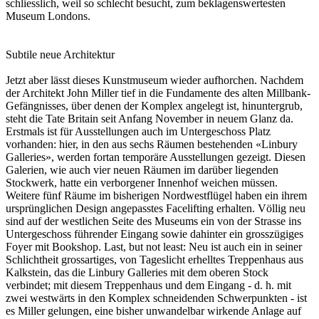
schliesslich, weil so schlecht besucht, zum beklagenswertesten
Museum Londons.
Subtile neue Architektur
Jetzt aber lässt dieses Kunstmuseum wieder aufhorchen. Nachdem
der Architekt John Miller tief in die Fundamente des alten Millbank-
Gefängnisses, über denen der Komplex angelegt ist, hinuntergrub,
steht die Tate Britain seit Anfang November in neuem Glanz da.
Erstmals ist für Ausstellungen auch im Untergeschoss Platz
vorhanden: hier, in den aus sechs Räumen bestehenden «Linbury
Galleries», werden fortan temporäre Ausstellungen gezeigt. Diesen
Galerien, wie auch vier neuen Räumen im darüber liegenden
Stockwerk, hatte ein verborgener Innenhof weichen müssen.
Weitere fünf Räume im bisherigen Nordwestflügel haben ein ihrem
ursprünglichen Design angepasstes Facelifting erhalten. Völlig neu
sind auf der westlichen Seite des Museums ein von der Strasse ins
Untergeschoss führender Eingang sowie dahinter ein grosszügiges
Foyer mit Bookshop. Last, but not least: Neu ist auch ein in seiner
Schlichtheit grossartiges, von Tageslicht erhelltes Treppenhaus aus
Kalkstein, das die Linbury Galleries mit dem oberen Stock
verbindet; mit diesem Treppenhaus und dem Eingang - d. h. mit
zwei westwärts in den Komplex schneidenden Schwerpunkten - ist
es Miller gelungen, eine bisher unwandelbar wirkende Anlage auf