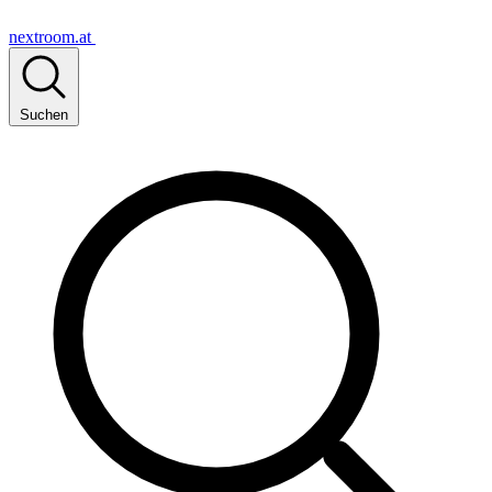
nextroom.at
Suchen