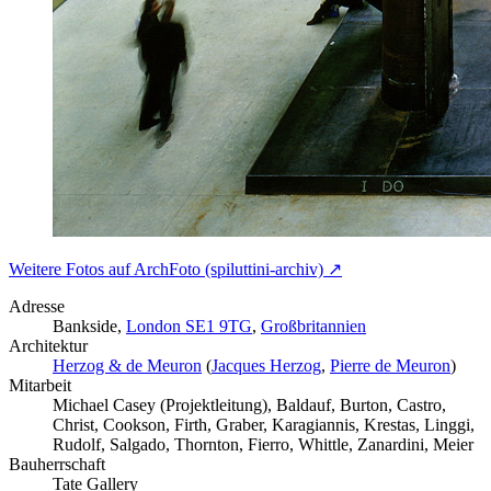
Weitere Fotos auf ArchFoto (spiluttini-archiv) ↗
Adresse
Bankside,
London SE1 9TG
,
Großbritannien
Architektur
Herzog & de Meuron
(
Jacques Herzog
,
Pierre de Meuron
)
Mitarbeit
Michael Casey (Projektleitung), Baldauf, Burton, Castro,
Christ, Cookson, Firth, Graber, Karagiannis, Krestas, Linggi,
Rudolf, Salgado, Thornton, Fierro, Whittle, Zanardini, Meier
Bauherrschaft
Tate Gallery