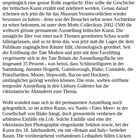
ursprünglich eine grosse Rolle zugedacht: Hier sollte die Geschichte
der britischen Kunst erzählt und zelebriert werden. Genau darauf
scheinen sich jetzt die für das Museum Verantwortlichen wieder
besonnen zu haben - denn was der Besucher nebst neuer Architektur
zu sehen bekommt, ist unter dem Motto Collections 2002-1500 die
weltweit grösste permanente Ausstellung britischer Kunst. Die
unsägliche Idee von einer nach Themen geordneten Schau wurde
fallengelassen, und so ist denn das, was jetzt statt die Lager die dem
Publikum zugänglichen Räume füllt, chronologisch geordnet. Seit
der Eröffnung der Tate Modern und jetzt mit dem Facelifting
vergrösserte sich in der Tate Britain die Ausstellungsfläche um
insgesamt 35 Prozent - was heisst, dass Schlüsselfiguren in der
Sammlung, darunter Hogarth, Gainsborough, Blake, Constable, die
Präraffaeliten, Moore, Hepworth, Bacon und Hockney,
umfänglicher gezeigt werden können. Die erste, soeben eröffnete
temporäre Ausstellung in den Linbury Galleries hat die
viktorianische Aktmalerei zum Thema.
Wohl wundert man sich in der permanenten Ausstellung noch
gelegentlich, so im achten Raum, wo Nashs «Totes Meer» in der
Gesellschaft von Blake hängt, doch grossenteils verdienen die
arbiträren Einfälle ein Lob. Solche Einfälle sind eine der
viktorianischen Photographie eingeräumte Sektion sowie, bei der
Kunst des 18. Jahrhunderts, ein mit «Britain and Italy» betitelter
Raum. Die vorübergehend vorhandenen Leihgaben füllen Lücken