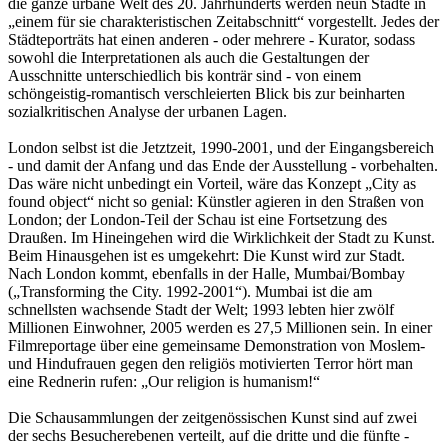
die ganze urbane Welt des 20. Jahrhunderts werden neun Städte in
„einem für sie charakteristischen Zeitabschnitt“ vorgestellt. Jedes der
Städteporträts hat einen anderen - oder mehrere - Kurator, sodass
sowohl die Interpretationen als auch die Gestaltungen der
Ausschnitte unterschiedlich bis konträr sind - von einem
schöngeistig-romantisch verschleierten Blick bis zur beinharten
sozialkritischen Analyse der urbanen Lagen.
London selbst ist die Jetztzeit, 1990-2001, und der Eingangsbereich
- und damit der Anfang und das Ende der Ausstellung - vorbehalten.
Das wäre nicht unbedingt ein Vorteil, wäre das Konzept „City as
found object“ nicht so genial: Künstler agieren in den Straßen von
London; der London-Teil der Schau ist eine Fortsetzung des
Draußen. Im Hineingehen wird die Wirklichkeit der Stadt zu Kunst.
Beim Hinausgehen ist es umgekehrt: Die Kunst wird zur Stadt.
Nach London kommt, ebenfalls in der Halle, Mumbai/Bombay
(„Transforming the City. 1992-2001“). Mumbai ist die am
schnellsten wachsende Stadt der Welt; 1993 lebten hier zwölf
Millionen Einwohner, 2005 werden es 27,5 Millionen sein. In einer
Filmreportage über eine gemeinsame Demonstration von Moslem-
und Hindufrauen gegen den religiös motivierten Terror hört man
eine Rednerin rufen: „Our religion is humanism!“
Die Schausammlungen der zeitgenössischen Kunst sind auf zwei
der sechs Besucherebenen verteilt, auf die dritte und die fünfte -