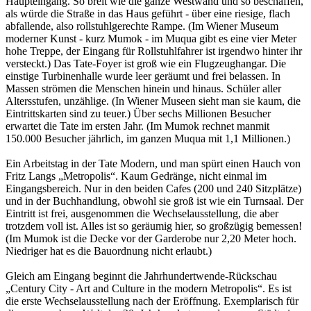
Haupteingang. So breit wie die ganze Westwand und so beschaffen,
als würde die Straße in das Haus geführt - über eine riesige, flach
abfallende, also rollstuhlgerechte Rampe. (Im Wiener Museum
moderner Kunst - kurz Mumok - im Muqua gibt es eine vier Meter
hohe Treppe, der Eingang für Rollstuhlfahrer ist irgendwo hinter ihr
versteckt.) Das Tate-Foyer ist groß wie ein Flugzeughangar. Die
einstige Turbinenhalle wurde leer geräumt und frei belassen. In
Massen strömen die Menschen hinein und hinaus. Schüler aller
Altersstufen, unzählige. (In Wiener Museen sieht man sie kaum, die
Eintrittskarten sind zu teuer.) Über sechs Millionen Besucher
erwartet die Tate im ersten Jahr. (Im Mumok rechnet manmit
150.000 Besucher jährlich, im ganzen Muqua mit 1,1 Millionen.)
Ein Arbeitstag in der Tate Modern, und man spürt einen Hauch von
Fritz Langs „Metropolis“. Kaum Gedränge, nicht einmal im
Eingangsbereich. Nur in den beiden Cafes (200 und 240 Sitzplätze)
und in der Buchhandlung, obwohl sie groß ist wie ein Turnsaal. Der
Eintritt ist frei, ausgenommen die Wechselausstellung, die aber
trotzdem voll ist. Alles ist so geräumig hier, so großzügig bemessen!
(Im Mumok ist die Decke vor der Garderobe nur 2,20 Meter hoch.
Niedriger hat es die Bauordnung nicht erlaubt.)
Gleich am Eingang beginnt die Jahrhundertwende-Rückschau
„Century City - Art and Culture in the modern Metropolis“. Es ist
die erste Wechselausstellung nach der Eröffnung. Exemplarisch für