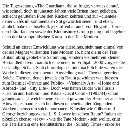
Die Tageszeitung «The Guardian», die so fragte, verwies darauf,
wie schnell doch in jüngsten Jahren viele Briten ihren geliebten,
schlecht gelüfteten Pubs den Rücken kehrten und zur «clientèle»
neuer Cafés im kontinentalen Stil geworden seien - und eben,
ähnlich habe das Inselvolk jetzt offenbar auch von Hogarth, Turner,
den Präraffaeliten sowie der Bloomsbury Group genug und begehre
nach der kosmopolitischen Kunst in der Tate Modern.
Schuld an dieser Entwicklung war allerdings, sieht man einmal von
der als Magnet wirkenden Tate Modern ab, nicht die in der Tate
Britain übrig gebliebene Sammlung, sondern vielmehr ein kleiner
Bestandteil davon: nämlich eine neue, im Frühjahr 2000 vorgestellte
beständige Schau. Statt chronologisch oder nach Schule waren die
Werke in dieser permanenten Ausstellung nach Themen geordnet.
Solche Themen, denen jeweils ein Raum gewidmet war, hiessen
zum Beispiel «Private and Public», «Visionary Art», «Home and
Abroad» und «City Life». Doch was hatten Bilder wie Füsslis
«Titania and Bottom» und Kitais «Cecil Court» (1983/84) schon
gemeinsam - ja welche neue Einsicht gewann der Besucher aus dem
Hinweis, es handle sich bei diesen nebeneinander hängenden
Werken ebenso um solche «urbaner» Künstler wie Gilbert und
George beziehungsweise L. S. Lowry im selben Raum? Indem sie
plötzlich ebenso «sexy» - wie die Tate Modern - sein wollte, erlitt
die Tate Britain eine Identitätskrise; die «Sunday Times» erkor sie