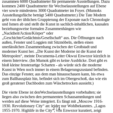
zusammen 6000 Quadratmeter für permanente Ausstellungen. Dazu
kommen 2400 Quadratmeter für Wechselausstellungen auf Ebene
vier sowie mindestens 3000 Quadratmeter im Foyer. (Mumoks
Ausstellungsfläche beträgt 5400 Quadratmeter.) Die Tate Modern
geht von der üblichen Gruppierung der Exponate nach Chronologie
und Ismen ab und stellt die Kunst in sachlich-inhaltlichen, kausalen
beziehungsweise formalen Zusammenhängen wie
„Nacktheit/Action/Körper“ oder
„Geschichte/Gedächtnis/Gesellschaft“ aus. Die Öffnungen nach
außen, Fenster und Loggien mit Sitzmöbeln, stellen einen
unerlässlichen Zusammenhang zwischen der Großstadt und
moderner Kunst her. „Die Kunst der Moderne ist die Kunst der
Metropolen“, meinte Documenta-Leiter Okwui Enwezor kürzlich in
einem Interview. (Im Mumok gibt es keine Ausblicke. Dort gibt es
bloß kleine fensterartige Scharten - als würde sich die moderne
Kunst in Wien noch immer in einem Belagerungszustand befinden.
Das einzige Fenster, aus dem man hinausschauen kann, bis etwa
zum Ballhausplatz hin, befindet sich im Obergeschoß, das wie ein
groß geratener Dachboden zum Wäschetrocken aussieht.)
Die vierte Ebene ist denWechselausstellungen vorbehalten; sie
liegen also zwischen den permanenten Schausammlungen und
werden auf diese Weise integriert. Es fängt mit „Moscow 1916-
1930. Revolutionary City“ an: leider nur Wohlbekanntes. „Lagos
1
/
4
1955-1970. Highlife in the City“, von Enwezor kuratiert, zeigt