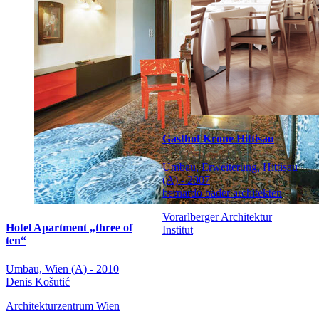
Gasthof Krone Hittisau
Umbau, Erweiterung, Hittisau
(A) - 2007
bernardo bader architekten
Vorarlberger Architektur
Hotel Apartment „three of
Institut
ten“
Umbau, Wien (A) - 2010
Denis Košutić
Architekturzentrum Wien