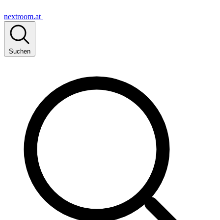
nextroom.at
Suchen