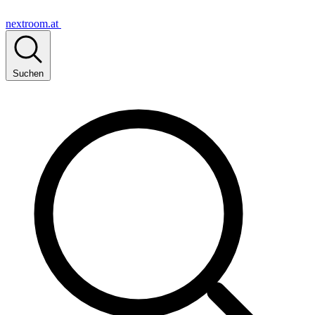
nextroom.at
Suchen