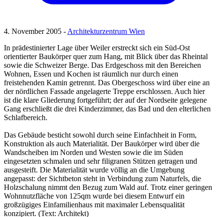
4. November 2005 -
Architekturzentrum Wien
In prädestinierter Lage über Weiler erstreckt sich ein Süd-Ost
orientierter Baukörper quer zum Hang, mit Blick über das Rheintal
sowie die Schweizer Berge. Das Erdgeschoss mit den Bereichen
Wohnen, Essen und Kochen ist räumlich nur durch einen
freistehenden Kamin getrennt. Das Obergeschoss wird über eine an
der nördlichen Fassade angelagerte Treppe erschlossen. Auch hier
ist die klare Gliederung fortgeführt; der auf der Nordseite gelegene
Gang erschließt die drei Kinderzimmer, das Bad und den elterlichen
Schlafbereich.
Das Gebäude besticht sowohl durch seine Einfachheit in Form,
Konstruktion als auch Materialität. Der Baukörper wird über die
Wandscheiben im Norden und Westen sowie die im Süden
eingesetzten schmalen und sehr filigranen Stützen getragen und
ausgesteift. Die Materialität wurde völlig an die Umgebung
angepasst: der Sichtbeton steht in Verbindung zum Naturfels, die
Holzschalung nimmt den Bezug zum Wald auf. Trotz einer geringen
Wohnnutzfläche von 125qm wurde bei diesem Entwurf ein
großzügiges Einfamilienhaus mit maximaler Lebensqualität
konzipiert. (Text: Architekt)