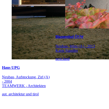
Blumenhof ÖSW
Neubau, Wien (A) - 2013
Karin Standler
next.land
Haus UPG
Neubau, Aufstockung, Zirl (A)
- 2004
TEAMWERK - Architekten
aut. architektur und tirol