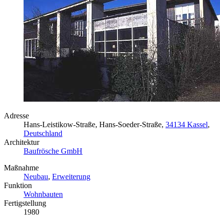
Adresse
Hans-Leistikow-Straße, Hans-Soeder-Straße,
34134 Kassel
,
Deutschland
Architektur
Baufrösche GmbH
Maßnahme
Neubau
,
Erweiterung
Funktion
Wohnbauten
Fertigstellung
1980