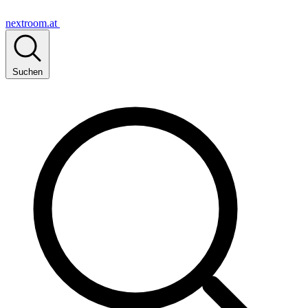
nextroom.at
Suchen