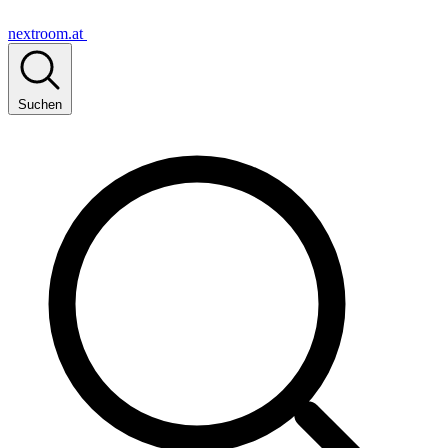
nextroom.at
Suchen