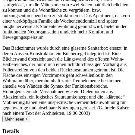
„aufgelöst“, um die Mittelzone von zwei Seiten natürlich belichten
zu können und die Wohnfläche zu vergrößern, bzw.
nutzungsentprechend neu zu strukturieren. Das Apartment, das von
einer vierköpfigen Familie als Wochenenddomizil und später
möglicherweise als Studentenwohnung genutzt wird, bietet in der
funktionalen Neuorganisation ungleich mehr Komfort und
Bewegungsspielraum.
Das Badezimmer wurde durch eine gläserne Sanitärbox ersetzt, in
deren Aussen-Konstruktion ein Bücherregal integriert ist. Eine
Bücherwand überzieht auch die Längswand des offenen Wohn-
Essbereiches, der nur durch einen lichtdurchlässigen Vorhang aus
Folienstreifen von den beiden Rückzugsräumen getrennt ist. Die
Fläche des einstigen Vorzimmers geht schwellenlos in den
Wohnraum über, membranhaft zarte Trennelemente bestimmen
anstelle von Wänden die Syntax der Funktionsbereiche.
Homogenisierende Massnahmen wie ein Dielenboden aus
Akazienholz, ein logisches Stauraumkonzept und die „klärende“
Möblierung haben eine unspezifische Gemeindebauwohnung für
gegenwärtige und absehbare Nutzungen gerüstet. (Gabriele Kaiser
nach einem Text der Architekten, 19.06.2003)
Mehr lesen +
Details