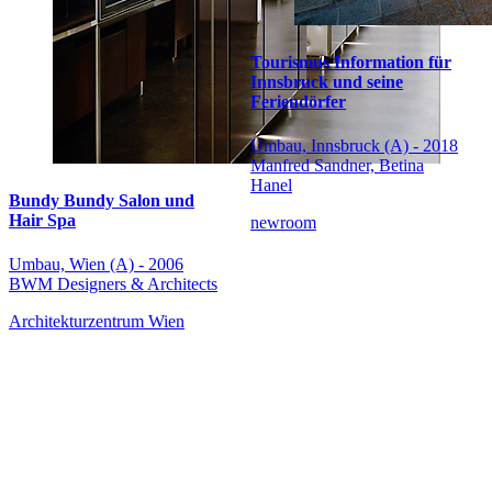
Tourismus Information für
Innsbruck und seine
Feriendörfer
Umbau, Innsbruck (A) - 2018
Manfred Sandner, Betina
Hanel
Bundy Bundy Salon und
Hair Spa
newroom
Umbau, Wien (A) - 2006
BWM Designers & Architects
Architekturzentrum Wien