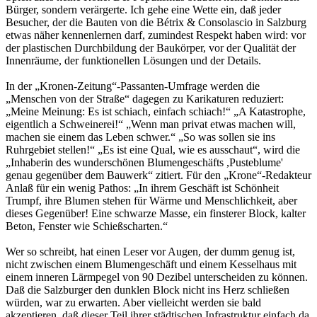
Bürger, sondern verärgerte. Ich gehe eine Wette ein, daß jeder
Besucher, der die Bauten von die Bétrix & Consolascio in Salzburg
etwas näher kennenlernen darf, zumindest Respekt haben wird: vor
der plastischen Durchbildung der Baukörper, vor der Qualität der
Innenräume, der funktionellen Lösungen und der Details.
In der „Kronen-Zeitung“-Passanten-Umfrage werden die
„Menschen von der Straße“ dagegen zu Karikaturen reduziert:
„Meine Meinung: Es ist schiach, einfach schiach!“ „A Katastrophe,
eigentlich a Schweinerei!“ „Wenn man privat etwas machen will,
machen sie einem das Leben schwer.“ „So was sollen sie ins
Ruhrgebiet stellen!“ „Es ist eine Qual, wie es ausschaut“, wird die
„Inhaberin des wunderschönen Blumengeschäfts ,Pusteblume'
genau gegenüber dem Bauwerk“ zitiert. Für den „Krone“-Redakteur
Anlaß für ein wenig Pathos: „In ihrem Geschäft ist Schönheit
Trumpf, ihre Blumen stehen für Wärme und Menschlichkeit, aber
dieses Gegenüber! Eine schwarze Masse, ein finsterer Block, kalter
Beton, Fenster wie Schießscharten.“
Wer so schreibt, hat einen Leser vor Augen, der dumm genug ist,
nicht zwischen einem Blumengeschäft und einem Kesselhaus mit
einem inneren Lärmpegel von 90 Dezibel unterscheiden zu können.
Daß die Salzburger den dunklen Block nicht ins Herz schließen
würden, war zu erwarten. Aber vielleicht werden sie bald
akzeptieren, daß dieser Teil ihrer städtischen Infrastruktur einfach da