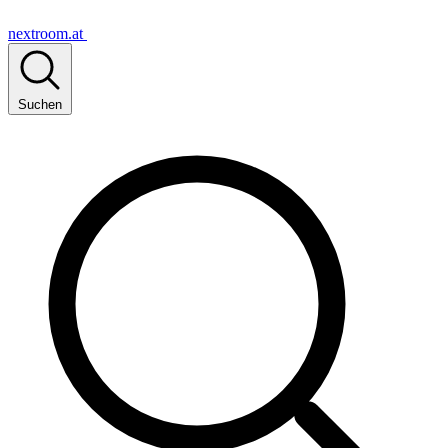
nextroom.at
Suchen