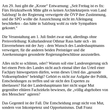
Am 29. Juni gibt die „Krone“ Entwarnung: „Seit Freitag ist es fix:
Fürs Heizkraftwerk Mitte gibt es keinen Architekturpreis vom Land
Salzburg! In der Regierung verweigerte die ÖVP ihre Zustimmung,
und die SPÖ wollte die Auszeichnung nicht im Alleingang
beschließen - das hätte in Salzburg wohl zu viele Sympathien
gekostet.“
Die Veranstaltung am 1. Juli findet zwar statt, allerdings ohne
Preisverleihung: Kulturlandesrat Othmar Raus hatte sich - im
Einvernehmen mit der Jury - dem Wunsch des Landeshauptmanns
verweigert, für die anderen beiden Preisträger und die
Anerkennungen gesonderte Regierungsbeschlüsse auszustellen.
Alles nicht so schlimm, oder? Warum soll eine Landesregierung sich
bei einem Preis des Landes nicht auch einmal über das Urteil einer
Fachjury hinwegsetzen dürfen, wenn dieses Urteil das „gesunde
Volksempfinden“ beleidigt? Gehört es nicht zur Aufgabe der Politik,
Entscheidungen zu treffen und sie nicht den Experten zu
überlassen? Hat der Landeshauptmann hier nicht sogar Mut
gegenüber elitären Fachzirkeln bewiesen, die „völlig abgehoben von
den Menschen“ agieren?
Das Gegenteil ist der Fall. Die Entscheidung zeugt nicht von Mut,
sondern von Inkompetenz und Opportunismus. Daß Franz