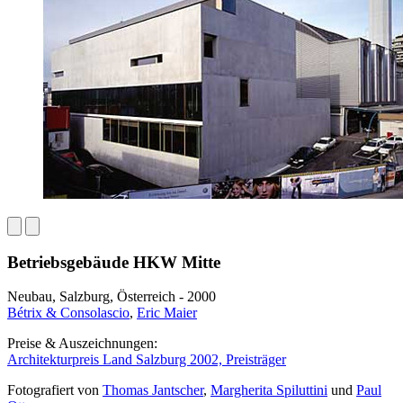
Betriebsgebäude HKW Mitte
Neubau, Salzburg, Österreich - 2000
Bétrix & Consolascio
,
Eric Maier
Preise & Auszeichnungen:
Architekturpreis Land Salzburg 2002, Preisträger
Fotografiert von
Thomas Jantscher
,
Margherita Spiluttini
und
Paul