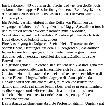
Ein Baukörper - 40 x 85 m in der Fläche und vier Geschoße hoch -
so könnte die knappste Beschreibung des neuen Betriebsgebäudes
der Architekten Betrix & Consolascio lauten. Ein Werkstätten- und
Bürokomplex.
Ein Projekt, das sich einfügt in eine Reihe von Planungen der
vergangenen Jahre, ein Auftrag, den einschlägige Spezialisten forsch
und routiniert hätten abwickeln können mittels Modulen,
Versatzstücken, mit den bewährten Patentrezepten aus der Retorte.
Doch dieses Gebäude ist ganz anders.
Eine Auskragung im Erdgeschoß, eine kleine Terrasse auf der
oberen Ebene, Öffnungen auf dem 1. Ober-geschoß, das darüber
liegende Geschoß dagegen auf drei Seiten beinahe geschlossen -
dies alles belebt, gestaltet, profiliert das grundsätzlich kubische
Bauvolumen.
Die grundlegenden Funktionen sind schlicht und klassisch gehalten:
über einen zurückhaltenden Eingangsbereich betritt man das
Gebäude, eine Liftanlage und eine einläufige Treppe erschließen die
oberen Ebenen. Ungewöhnlich dagegen die Atmosphäre: das
Gebäude wirkt wie aus einem Guss, räumlich konstruiert und
durchdacht, nicht einfach zu beschreiben, weil es in seiner Klarheit
so überzeugend und selbstverständlich anmutet und in seinen
baulichen Nuancen eine - fast möchte man sagen - perfekte
Harmonie erreicht.
Das Gebäude zeichnet eine absolute Professionalität im Umgang mit