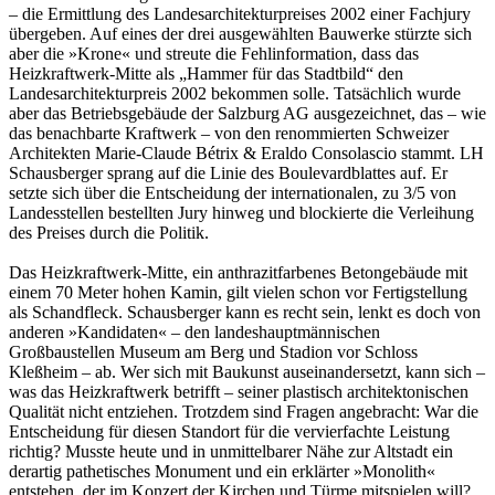
– die Ermittlung des Landesarchitekturpreises 2002 einer Fachjury
übergeben. Auf eines der drei ausgewählten Bauwerke stürzte sich
aber die »Krone« und streute die Fehlinformation, dass das
Heizkraftwerk-Mitte als „Hammer für das Stadtbild“ den
Landesarchitekturpreis 2002 bekommen solle. Tatsächlich wurde
aber das Betriebsgebäude der Salzburg AG ausgezeichnet, das – wie
das benachbarte Kraftwerk – von den renommierten Schweizer
Architekten Marie-Claude Bétrix & Eraldo Consolascio stammt. LH
Schausberger sprang auf die Linie des Boulevardblattes auf. Er
setzte sich über die Entscheidung der internationalen, zu 3/5 von
Landesstellen bestellten Jury hinweg und blockierte die Verleihung
des Preises durch die Politik.
Das Heizkraftwerk-Mitte, ein anthrazitfarbenes Betongebäude mit
einem 70 Meter hohen Kamin, gilt vielen schon vor Fertigstellung
als Schandfleck. Schausberger kann es recht sein, lenkt es doch von
anderen »Kandidaten« – den landeshauptmännischen
Großbaustellen Museum am Berg und Stadion vor Schloss
Kleßheim – ab. Wer sich mit Baukunst auseinandersetzt, kann sich –
was das Heizkraftwerk betrifft – seiner plastisch architektonischen
Qualität nicht entziehen. Trotzdem sind Fragen angebracht: War die
Entscheidung für diesen Standort für die vervierfachte Leistung
richtig? Musste heute und in unmittelbarer Nähe zur Altstadt ein
derartig pathetisches Monument und ein erklärter »Monolith«
entstehen, der im Konzert der Kirchen und Türme mitspielen will?