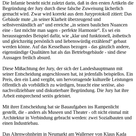
Die Infamie besteht nicht zuletzt darin, daß in den ersten Artikeln die
Begründung der Jury durch diese falsche Zuweisung lächerlich
gemacht wird. Zwar wird korrekt aus dem Juryprotokoll zitiert: Das
Gebäude mute „in seiner Klarheit überzeugend und
selbstverständlich an“ und erreiche „in seinen baulichen Nuancen
eine - fast möchte man sagen - perfekte Harmonie“. Es sei ein
herausragendes Beispiel dafür, wie „klar und funktionell, ästhetisch
und gleichzeitig persönlich und liebenswürdig erzählend“ gebaut
werden könne. Auf das Kesselhaus bezogen - das gänzlich andere,
eigenständige Qualitäten hat als das Betriebsgebäude - sind diese
Aussagen freilich absurd.
Diese Mißachtung der Jury, der sich der Landeshauptmann mit
seiner Entscheidung angeschlossen hat, ist jedenfalls beispiellos. Ein
Preis, den ein Land vergibt, um hervorragende kulturelle Leistungen
öffentlich als vorbildlich zu würdigen, braucht eine seriöse, also
nachvollziehbare und diskutierbare Begründung. Die Jury hat ihre
Arbeit entsprechend seriös geleistet.
Mit ihrer Entscheidung hat sie Bauaufgaben ins Rampenlicht
gestellt, die - anders als Museen und Theater - oft nicht einmal mit
Architektur in Verbindung gebracht werden: zwei Sozialbauten und
einen Industriebau.
Das Altenwohnheim in Neumarkt am Wallersee von Klaus Kada