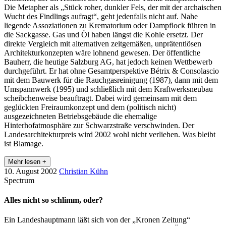
Die Metapher als „Stück roher, dunkler Fels, der mit der archaischen
Wucht des Findlings aufragt“, geht jedenfalls nicht auf. Nahe
liegende Assoziationen zu Krematorium oder Dampflock führen in
die Sackgasse. Gas und Öl haben längst die Kohle ersetzt. Der
direkte Vergleich mit alternativen zeitgemäßen, unprätentiösen
Architekturkonzepten wäre lohnend gewesen. Der öffentliche
Bauherr, die heutige Salzburg AG, hat jedoch keinen Wettbewerb
durchgeführt. Er hat ohne Gesamtperspektive Bétrix & Consolascio
mit dem Bauwerk für die Rauchgasreinigung (1987), dann mit dem
Umspannwerk (1995) und schließlich mit dem Kraftwerksneubau
scheibchenweise beauftragt. Dabei wird gemeinsam mit dem
geglückten Freiraumkonzept und dem (politisch nicht)
ausgezeichneten Betriebsgebäude die ehemalige
Hinterhofatmosphäre zur Schwarzstraße verschwinden. Der
Landesarchitekturpreis wird 2002 wohl nicht verliehen. Was bleibt
ist Blamage.
Mehr lesen +
10. August 2002
Christian Kühn
Spectrum
Alles nicht so schlimm, oder?
Ein Landeshauptmann läßt sich von der „Kronen Zeitung“