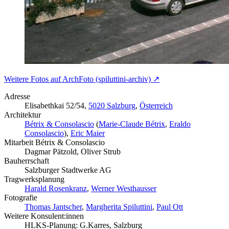
Weitere Fotos auf ArchFoto (spiluttini-archiv) ↗
Adresse
Elisabethkai 52/54,
5020 Salzburg
,
Österreich
Architektur
Bétrix & Consolascio
(
Marie-Claude Bétrix
,
Eraldo
Consolascio
),
Eric Maier
Mitarbeit Bétrix & Consolascio
Dagmar Pätzold, Oliver Strub
Bauherrschaft
Salzburger Stadtwerke AG
Tragwerksplanung
Harald Rosenkranz
,
Werner Westhausser
Fotografie
Thomas Jantscher
,
Margherita Spiluttini
,
Paul Ott
Weitere Konsulent:innen
HLKS-Planung: G.Karres, Salzburg