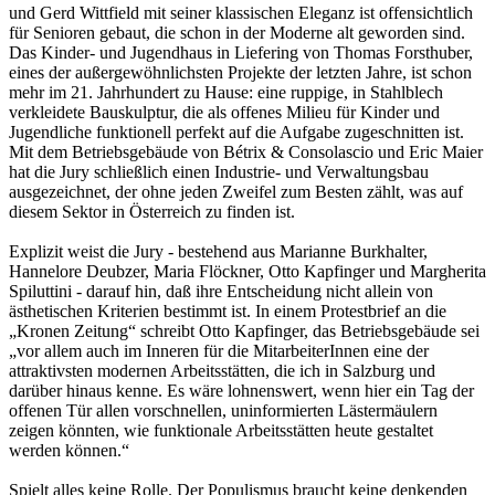
und Gerd Wittfield mit seiner klassischen Eleganz ist offensichtlich
für Senioren gebaut, die schon in der Moderne alt geworden sind.
Das Kinder- und Jugendhaus in Liefering von Thomas Forsthuber,
eines der außergewöhnlichsten Projekte der letzten Jahre, ist schon
mehr im 21. Jahrhundert zu Hause: eine ruppige, in Stahlblech
verkleidete Bauskulptur, die als offenes Milieu für Kinder und
Jugendliche funktionell perfekt auf die Aufgabe zugeschnitten ist.
Mit dem Betriebsgebäude von Bétrix & Consolascio und Eric Maier
hat die Jury schließlich einen Industrie- und Verwaltungsbau
ausgezeichnet, der ohne jeden Zweifel zum Besten zählt, was auf
diesem Sektor in Österreich zu finden ist.
Explizit weist die Jury - bestehend aus Marianne Burkhalter,
Hannelore Deubzer, Maria Flöckner, Otto Kapfinger und Margherita
Spiluttini - darauf hin, daß ihre Entscheidung nicht allein von
ästhetischen Kriterien bestimmt ist. In einem Protestbrief an die
„Kronen Zeitung“ schreibt Otto Kapfinger, das Betriebsgebäude sei
„vor allem auch im Inneren für die MitarbeiterInnen eine der
attraktivsten modernen Arbeitsstätten, die ich in Salzburg und
darüber hinaus kenne. Es wäre lohnenswert, wenn hier ein Tag der
offenen Tür allen vorschnellen, uninformierten Lästermäulern
zeigen könnten, wie funktionale Arbeitsstätten heute gestaltet
werden können.“
Spielt alles keine Rolle. Der Populismus braucht keine denkenden