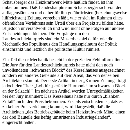
Schausberger das Heizkraftwerk Mitte häßlich findet, ist ihm
unbenommen. Daß Landeshauptmann Schausberger sich von der
auflagenstärksten und daher für ihn gefährlichsten (beziehungsweise
hilfreichsten) Zeitung vorgeben läßt, wie er sich im Rahmen eines
öffentlichen Verfahrens sein Urteil über ein Projekt zu bilden hätte,
ist jedoch unverantwortlich und wird nicht ohne Folgen auf andere
Entscheidungen bleiben. Die Vorgänge um den
Landesarchitekturpreis sind ein Musterbeispiel dafür, wie die
Mechanik des Populismus den Handlungsspielraum der Politik
einschränkt und letztlich die politische Kultur ruiniert.
Ein Teil dieser Mechanik besteht in der gezielten Fehlinformation:
Die Jury für den Landesarchitekturpreis hatte nicht den noch
unvollendeten „schwarzen Block“ des Kesselhauses ausgezeichnet,
sondern ein anderes Gebäude auf dem Areal, das von denselben
Architekten stammt. Der erste Artikel in der „Kronen Zeitung“ trägt
jedoch den Titel: „Lob für ,perfekte Harmonie' im schwarzen Block
an der Salzach!“. Im nächsten Artikel werden Unregelmäßigkeiten
bei der Jury insinuiert: Das Kesselhaus hätte nur durch „blanken
Zufall“ nicht den Preis bekommen. Erst als entschieden ist, daß es
zu keiner Preisverleihung kommt, wird klargestellt, daß die
Architekten „das Betriebsgebäude beim Heizkraftwerk Mitte, einen
der drei Bauteile des heftig umstrittenen Industriegeländes“,
eingereicht hätten.