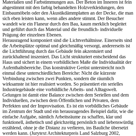
Materialien und Farbstimmungen aus. Der Beton im Inneren ist fein
abgestimmt mit den farbig behandelten Holzverkleidungen, den
Einbaumöbeln oder den Akustikdämmplatten an der Decke, die man
sich eben leisten kann, wenn alles andere stimmt. Der Besucher
wandelt wie ein Flaneur durch den Bau, kaum merklich begleitet
und geführt durch das Material und die freundlich- individuelle
Prägung der einzelnen Ebenen.
Herausragend komponiert sind die Lichtverhältnisse. Einerseits sind
die Arbeitsplätze optimal und gleichmäßig versorgt, andererseits ist
die Lichtführung durch das Gebäude fein akzentuiert und
zurückhaltend inszeniert. Das Licht strukturiert entscheidend das
Haus und sichert in einem vorbildlichen Maße die Individualität der
Aufenthaltsbereiche. Das konstruktive Gerüst unterstreicht noch
einmal diese unterschiedlichen Bereiche: Nicht die kürzeste
Verbindung zwischen zwei Punkten, sondern die räumlich
wirksamste ist hier realisiert worden. So präsentiert ein serielles
Industriegebäude eine vorbildliche Arbeits- und Alltagswelt.
Gelungen ist damit eine Balance zwischen dem Seriellen und dem
Individuellen, zwischen dem Öffentlichen und Privaten, dem
Perfekten und der Improvisation. Es ist ein vorbildliches Gebäude
im Zentrum der Stadt und ein herausragendes Beispiel dafür, wie die
einfache Aufgabe, nämlich Arbeitsräume zu schaffen, klar und
funktionell, ästhetisch und gleichzeitig persönlich und liebenswürdig
erzählend, ohne je die Distanz zu verlieren, ins Bauliche übersetzt
werden kann. (Jurytext Architekturpreis Land Salzburg 2002,