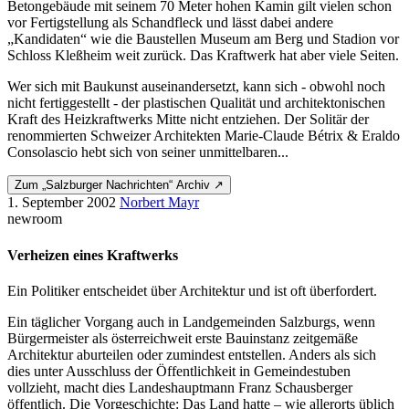
Betongebäude mit seinem 70 Meter hohen Kamin gilt vielen schon
vor Fertigstellung als Schandfleck und lässt dabei andere
„Kandidaten“ wie die Baustellen Museum am Berg und Stadion vor
Schloss Kleßheim weit zurück. Das Kraftwerk hat aber viele Seiten.
Wer sich mit Baukunst auseinandersetzt, kann sich - obwohl noch
nicht fertiggestellt - der plastischen Qualität und architektonischen
Kraft des Heizkraftwerks Mitte nicht entziehen. Der Solitär der
renommierten Schweizer Architekten Marie-Claude Bétrix & Eraldo
Consolascio hebt sich von seiner unmittelbaren...
Zum „Salzburger Nachrichten“ Archiv ↗
1. September 2002
Norbert Mayr
newroom
Verheizen eines Kraftwerks
Ein Politiker entscheidet über Architektur und ist oft überfordert.
Ein täglicher Vorgang auch in Landgemeinden Salzburgs, wenn
Bürgermeister als österreichweit erste Bauinstanz zeitgemäße
Architektur aburteilen oder zumindest entstellen. Anders als sich
dies unter Ausschluss der Öffentlichkeit in Gemeindestuben
vollzieht, macht dies Landeshauptmann Franz Schausberger
öffentlich. Die Vorgeschichte: Das Land hatte – wie allerorts üblich