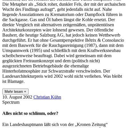
Die Metapher als „Stück roher, dunkler Fels, der mit der archaischen
Wucht des Findlings aufragt“, geht jedenfalls nicht auf. Nahe
liegende Assoziationen zu Krematorium oder Dampflock führen in
die Sackgasse. Gas und Öl haben längst die Kohle ersetzt. Der
direkte Vergleich mit alternativen zeitgemäßen, unprätentiösen
Architekturkonzepten wäre lohnend gewesen. Der öffentliche
Bauherr, die heutige Salzburg AG, hat jedoch keinen Wettbewerb
durchgeführt. Er hat ohne Gesamtperspektive Bétrix & Consolascio
mit dem Bauwerk für die Rauchgasreinigung (1987), dann mit dem
Umspannwerk (1995) und schließlich mit dem Kraftwerksneubau
scheibchenweise beauftragt. Dabei wird gemeinsam mit dem
geglückten Freiraumkonzept und dem (politisch nicht)
ausgezeichneten Betriebsgebäude die ehemalige
Hinterhofatmosphäre zur Schwarzstraße verschwinden. Der
Landesarchitekturpreis wird 2002 wohl nicht verliehen. Was bleibt
ist Blamage.
Mehr lesen +
10. August 2002
Christian Kühn
Spectrum
Alles nicht so schlimm, oder?
Ein Landeshauptmann läßt sich von der „Kronen Zeitung“