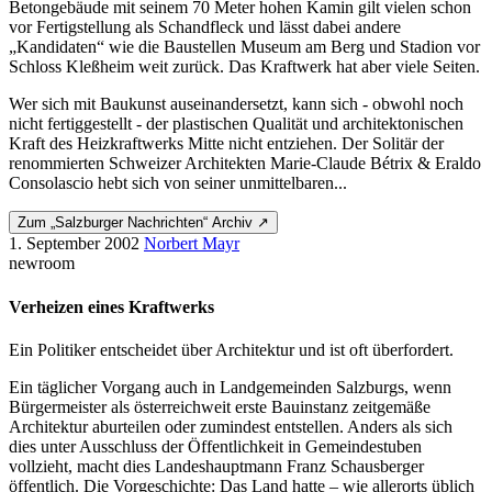
Betongebäude mit seinem 70 Meter hohen Kamin gilt vielen schon
vor Fertigstellung als Schandfleck und lässt dabei andere
„Kandidaten“ wie die Baustellen Museum am Berg und Stadion vor
Schloss Kleßheim weit zurück. Das Kraftwerk hat aber viele Seiten.
Wer sich mit Baukunst auseinandersetzt, kann sich - obwohl noch
nicht fertiggestellt - der plastischen Qualität und architektonischen
Kraft des Heizkraftwerks Mitte nicht entziehen. Der Solitär der
renommierten Schweizer Architekten Marie-Claude Bétrix & Eraldo
Consolascio hebt sich von seiner unmittelbaren...
Zum „Salzburger Nachrichten“ Archiv ↗
1. September 2002
Norbert Mayr
newroom
Verheizen eines Kraftwerks
Ein Politiker entscheidet über Architektur und ist oft überfordert.
Ein täglicher Vorgang auch in Landgemeinden Salzburgs, wenn
Bürgermeister als österreichweit erste Bauinstanz zeitgemäße
Architektur aburteilen oder zumindest entstellen. Anders als sich
dies unter Ausschluss der Öffentlichkeit in Gemeindestuben
vollzieht, macht dies Landeshauptmann Franz Schausberger
öffentlich. Die Vorgeschichte: Das Land hatte – wie allerorts üblich