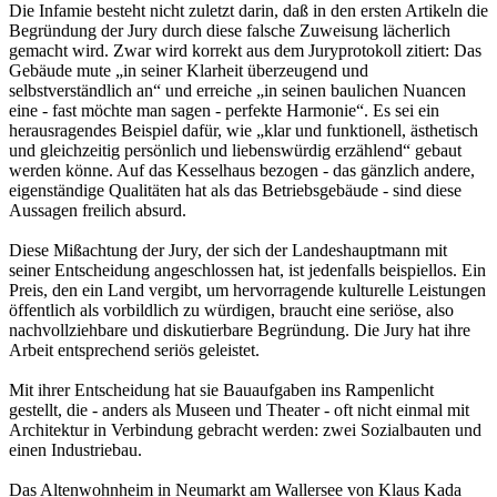
Die Infamie besteht nicht zuletzt darin, daß in den ersten Artikeln die
Begründung der Jury durch diese falsche Zuweisung lächerlich
gemacht wird. Zwar wird korrekt aus dem Juryprotokoll zitiert: Das
Gebäude mute „in seiner Klarheit überzeugend und
selbstverständlich an“ und erreiche „in seinen baulichen Nuancen
eine - fast möchte man sagen - perfekte Harmonie“. Es sei ein
herausragendes Beispiel dafür, wie „klar und funktionell, ästhetisch
und gleichzeitig persönlich und liebenswürdig erzählend“ gebaut
werden könne. Auf das Kesselhaus bezogen - das gänzlich andere,
eigenständige Qualitäten hat als das Betriebsgebäude - sind diese
Aussagen freilich absurd.
Diese Mißachtung der Jury, der sich der Landeshauptmann mit
seiner Entscheidung angeschlossen hat, ist jedenfalls beispiellos. Ein
Preis, den ein Land vergibt, um hervorragende kulturelle Leistungen
öffentlich als vorbildlich zu würdigen, braucht eine seriöse, also
nachvollziehbare und diskutierbare Begründung. Die Jury hat ihre
Arbeit entsprechend seriös geleistet.
Mit ihrer Entscheidung hat sie Bauaufgaben ins Rampenlicht
gestellt, die - anders als Museen und Theater - oft nicht einmal mit
Architektur in Verbindung gebracht werden: zwei Sozialbauten und
einen Industriebau.
Das Altenwohnheim in Neumarkt am Wallersee von Klaus Kada