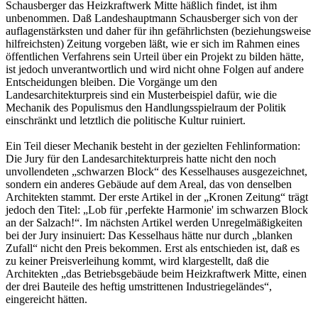
Schausberger das Heizkraftwerk Mitte häßlich findet, ist ihm
unbenommen. Daß Landeshauptmann Schausberger sich von der
auflagenstärksten und daher für ihn gefährlichsten (beziehungsweise
hilfreichsten) Zeitung vorgeben läßt, wie er sich im Rahmen eines
öffentlichen Verfahrens sein Urteil über ein Projekt zu bilden hätte,
ist jedoch unverantwortlich und wird nicht ohne Folgen auf andere
Entscheidungen bleiben. Die Vorgänge um den
Landesarchitekturpreis sind ein Musterbeispiel dafür, wie die
Mechanik des Populismus den Handlungsspielraum der Politik
einschränkt und letztlich die politische Kultur ruiniert.
Ein Teil dieser Mechanik besteht in der gezielten Fehlinformation:
Die Jury für den Landesarchitekturpreis hatte nicht den noch
unvollendeten „schwarzen Block“ des Kesselhauses ausgezeichnet,
sondern ein anderes Gebäude auf dem Areal, das von denselben
Architekten stammt. Der erste Artikel in der „Kronen Zeitung“ trägt
jedoch den Titel: „Lob für ,perfekte Harmonie' im schwarzen Block
an der Salzach!“. Im nächsten Artikel werden Unregelmäßigkeiten
bei der Jury insinuiert: Das Kesselhaus hätte nur durch „blanken
Zufall“ nicht den Preis bekommen. Erst als entschieden ist, daß es
zu keiner Preisverleihung kommt, wird klargestellt, daß die
Architekten „das Betriebsgebäude beim Heizkraftwerk Mitte, einen
der drei Bauteile des heftig umstrittenen Industriegeländes“,
eingereicht hätten.