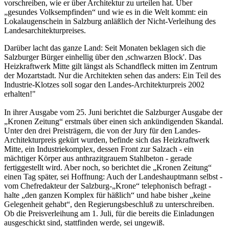
vorschreiben, wie er über Architektur zu urteilen hat. Über
„gesundes Volksempfinden“ und wie es in die Welt kommt: ein
Lokalaugenschein in Salzburg anläßlich der Nicht-Verleihung des
Landesarchitekturpreises.
Darüber lacht das ganze Land: Seit Monaten beklagen sich die
Salzburger Bürger einhellig über den ,schwarzen Block'. Das
Heizkraftwerk Mitte gilt längst als Schandfleck mitten im Zentrum
der Mozartstadt. Nur die Architekten sehen das anders: Ein Teil des
Industrie-Klotzes soll sogar den Landes-Architekturpreis 2002
erhalten!"
In ihrer Ausgabe vom 25. Juni berichtet die Salzburger Ausgabe der
„Kronen Zeitung“ erstmals über einen sich ankündigenden Skandal.
Unter den drei Preisträgern, die von der Jury für den Landes-
Architekturpreis gekürt wurden, befinde sich das Heizkraftwerk
Mitte, ein Industriekomplex, dessen Front zur Salzach - ein
mächtiger Körper aus anthrazitgrauem Stahlbeton - gerade
fertiggestellt wird. Aber noch, so berichtet die „Kronen Zeitung“
einen Tag später, sei Hoffnung: Auch der Landeshauptmann selbst -
vom Chefredakteur der Salzburg-„Krone“ telephonisch befragt -
halte „den ganzen Komplex für häßlich“ und habe bisher „keine
Gelegenheit gehabt“, den Regierungsbeschluß zu unterschreiben.
Ob die Preisverleihung am 1. Juli, für die bereits die Einladungen
ausgeschickt sind, stattfinden werde, sei ungewiß.