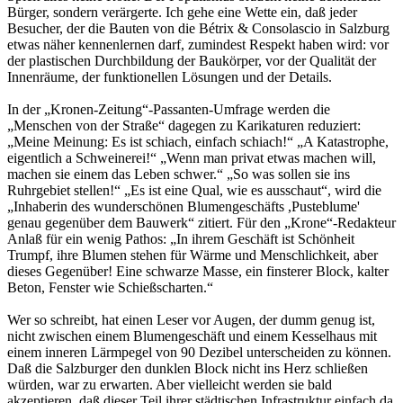
Bürger, sondern verärgerte. Ich gehe eine Wette ein, daß jeder
Besucher, der die Bauten von die Bétrix & Consolascio in Salzburg
etwas näher kennenlernen darf, zumindest Respekt haben wird: vor
der plastischen Durchbildung der Baukörper, vor der Qualität der
Innenräume, der funktionellen Lösungen und der Details.
In der „Kronen-Zeitung“-Passanten-Umfrage werden die
„Menschen von der Straße“ dagegen zu Karikaturen reduziert:
„Meine Meinung: Es ist schiach, einfach schiach!“ „A Katastrophe,
eigentlich a Schweinerei!“ „Wenn man privat etwas machen will,
machen sie einem das Leben schwer.“ „So was sollen sie ins
Ruhrgebiet stellen!“ „Es ist eine Qual, wie es ausschaut“, wird die
„Inhaberin des wunderschönen Blumengeschäfts ,Pusteblume'
genau gegenüber dem Bauwerk“ zitiert. Für den „Krone“-Redakteur
Anlaß für ein wenig Pathos: „In ihrem Geschäft ist Schönheit
Trumpf, ihre Blumen stehen für Wärme und Menschlichkeit, aber
dieses Gegenüber! Eine schwarze Masse, ein finsterer Block, kalter
Beton, Fenster wie Schießscharten.“
Wer so schreibt, hat einen Leser vor Augen, der dumm genug ist,
nicht zwischen einem Blumengeschäft und einem Kesselhaus mit
einem inneren Lärmpegel von 90 Dezibel unterscheiden zu können.
Daß die Salzburger den dunklen Block nicht ins Herz schließen
würden, war zu erwarten. Aber vielleicht werden sie bald
akzeptieren, daß dieser Teil ihrer städtischen Infrastruktur einfach da