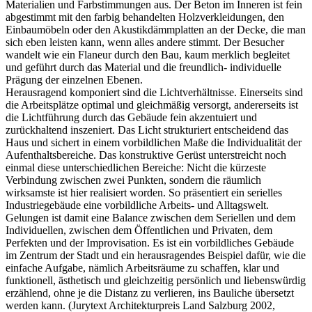
Materialien und Farbstimmungen aus. Der Beton im Inneren ist fein
abgestimmt mit den farbig behandelten Holzverkleidungen, den
Einbaumöbeln oder den Akustikdämmplatten an der Decke, die man
sich eben leisten kann, wenn alles andere stimmt. Der Besucher
wandelt wie ein Flaneur durch den Bau, kaum merklich begleitet
und geführt durch das Material und die freundlich- individuelle
Prägung der einzelnen Ebenen.
Herausragend komponiert sind die Lichtverhältnisse. Einerseits sind
die Arbeitsplätze optimal und gleichmäßig versorgt, andererseits ist
die Lichtführung durch das Gebäude fein akzentuiert und
zurückhaltend inszeniert. Das Licht strukturiert entscheidend das
Haus und sichert in einem vorbildlichen Maße die Individualität der
Aufenthaltsbereiche. Das konstruktive Gerüst unterstreicht noch
einmal diese unterschiedlichen Bereiche: Nicht die kürzeste
Verbindung zwischen zwei Punkten, sondern die räumlich
wirksamste ist hier realisiert worden. So präsentiert ein serielles
Industriegebäude eine vorbildliche Arbeits- und Alltagswelt.
Gelungen ist damit eine Balance zwischen dem Seriellen und dem
Individuellen, zwischen dem Öffentlichen und Privaten, dem
Perfekten und der Improvisation. Es ist ein vorbildliches Gebäude
im Zentrum der Stadt und ein herausragendes Beispiel dafür, wie die
einfache Aufgabe, nämlich Arbeitsräume zu schaffen, klar und
funktionell, ästhetisch und gleichzeitig persönlich und liebenswürdig
erzählend, ohne je die Distanz zu verlieren, ins Bauliche übersetzt
werden kann. (Jurytext Architekturpreis Land Salzburg 2002,