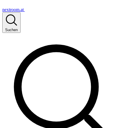
nextroom.at
Suchen