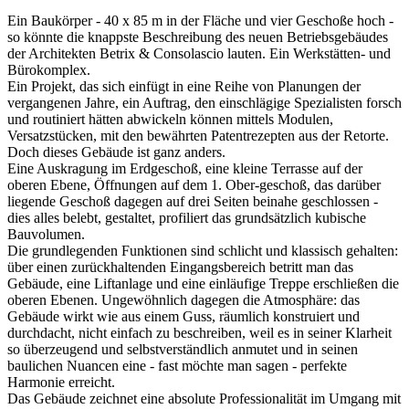
Ein Baukörper - 40 x 85 m in der Fläche und vier Geschoße hoch -
so könnte die knappste Beschreibung des neuen Betriebsgebäudes
der Architekten Betrix & Consolascio lauten. Ein Werkstätten- und
Bürokomplex.
Ein Projekt, das sich einfügt in eine Reihe von Planungen der
vergangenen Jahre, ein Auftrag, den einschlägige Spezialisten forsch
und routiniert hätten abwickeln können mittels Modulen,
Versatzstücken, mit den bewährten Patentrezepten aus der Retorte.
Doch dieses Gebäude ist ganz anders.
Eine Auskragung im Erdgeschoß, eine kleine Terrasse auf der
oberen Ebene, Öffnungen auf dem 1. Ober-geschoß, das darüber
liegende Geschoß dagegen auf drei Seiten beinahe geschlossen -
dies alles belebt, gestaltet, profiliert das grundsätzlich kubische
Bauvolumen.
Die grundlegenden Funktionen sind schlicht und klassisch gehalten:
über einen zurückhaltenden Eingangsbereich betritt man das
Gebäude, eine Liftanlage und eine einläufige Treppe erschließen die
oberen Ebenen. Ungewöhnlich dagegen die Atmosphäre: das
Gebäude wirkt wie aus einem Guss, räumlich konstruiert und
durchdacht, nicht einfach zu beschreiben, weil es in seiner Klarheit
so überzeugend und selbstverständlich anmutet und in seinen
baulichen Nuancen eine - fast möchte man sagen - perfekte
Harmonie erreicht.
Das Gebäude zeichnet eine absolute Professionalität im Umgang mit