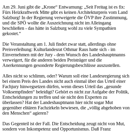
Am 29. Juni gibt die „Krone“ Entwarnung: „Seit Freitag ist es fix:
Fürs Heizkraftwerk Mitte gibt es keinen Architekturpreis vom Land
Salzburg! In der Regierung verweigerte die ÖVP ihre Zustimmung,
und die SPÖ wollte die Auszeichnung nicht im Alleingang
beschließen - das hätte in Salzburg wohl zu viele Sympathien
gekostet.“
Die Veranstaltung am 1. Juli findet zwar statt, allerdings ohne
Preisverleihung: Kulturlandesrat Othmar Raus hatte sich - im
Einvernehmen mit der Jury - dem Wunsch des Landeshauptmanns
verweigert, für die anderen beiden Preisträger und die
Anerkennungen gesonderte Regierungsbeschlüsse auszustellen.
Alles nicht so schlimm, oder? Warum soll eine Landesregierung sich
bei einem Preis des Landes nicht auch einmal über das Urteil einer
Fachjury hinwegsetzen dürfen, wenn dieses Urteil das „gesunde
Volksempfinden“ beleidigt? Gehört es nicht zur Aufgabe der Politik,
Entscheidungen zu treffen und sie nicht den Experten zu
überlassen? Hat der Landeshauptmann hier nicht sogar Mut
gegenüber elitären Fachzirkeln bewiesen, die „völlig abgehoben von
den Menschen“ agieren?
Das Gegenteil ist der Fall. Die Entscheidung zeugt nicht von Mut,
sondern von Inkompetenz und Opportunismus. Daß Franz