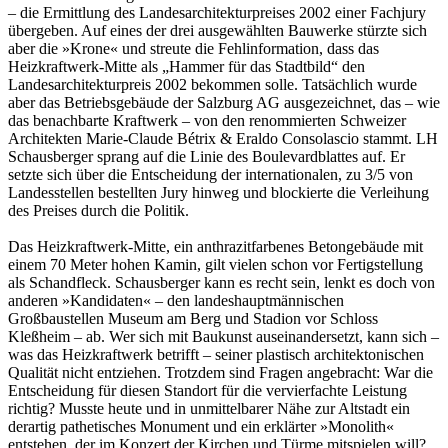
– die Ermittlung des Landesarchitekturpreises 2002 einer Fachjury
übergeben. Auf eines der drei ausgewählten Bauwerke stürzte sich
aber die »Krone« und streute die Fehlinformation, dass das
Heizkraftwerk-Mitte als „Hammer für das Stadtbild“ den
Landesarchitekturpreis 2002 bekommen solle. Tatsächlich wurde
aber das Betriebsgebäude der Salzburg AG ausgezeichnet, das – wie
das benachbarte Kraftwerk – von den renommierten Schweizer
Architekten Marie-Claude Bétrix & Eraldo Consolascio stammt. LH
Schausberger sprang auf die Linie des Boulevardblattes auf. Er
setzte sich über die Entscheidung der internationalen, zu 3/5 von
Landesstellen bestellten Jury hinweg und blockierte die Verleihung
des Preises durch die Politik.
Das Heizkraftwerk-Mitte, ein anthrazitfarbenes Betongebäude mit
einem 70 Meter hohen Kamin, gilt vielen schon vor Fertigstellung
als Schandfleck. Schausberger kann es recht sein, lenkt es doch von
anderen »Kandidaten« – den landeshauptmännischen
Großbaustellen Museum am Berg und Stadion vor Schloss
Kleßheim – ab. Wer sich mit Baukunst auseinandersetzt, kann sich –
was das Heizkraftwerk betrifft – seiner plastisch architektonischen
Qualität nicht entziehen. Trotzdem sind Fragen angebracht: War die
Entscheidung für diesen Standort für die vervierfachte Leistung
richtig? Musste heute und in unmittelbarer Nähe zur Altstadt ein
derartig pathetisches Monument und ein erklärter »Monolith«
entstehen, der im Konzert der Kirchen und Türme mitspielen will?