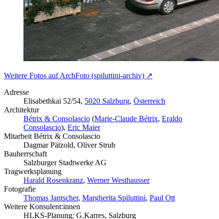
Weitere Fotos auf ArchFoto (spiluttini-archiv) ↗
Adresse
Elisabethkai 52/54,
5020 Salzburg
,
Österreich
Architektur
Bétrix & Consolascio
(
Marie-Claude Bétrix
,
Eraldo
Consolascio
),
Eric Maier
Mitarbeit Bétrix & Consolascio
Dagmar Pätzold, Oliver Strub
Bauherrschaft
Salzburger Stadtwerke AG
Tragwerksplanung
Harald Rosenkranz
,
Werner Westhausser
Fotografie
Thomas Jantscher
,
Margherita Spiluttini
,
Paul Ott
Weitere Konsulent:innen
HLKS-Planung: G.Karres, Salzburg