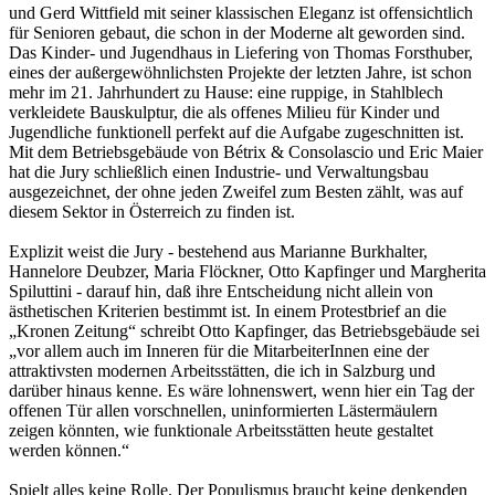
und Gerd Wittfield mit seiner klassischen Eleganz ist offensichtlich
für Senioren gebaut, die schon in der Moderne alt geworden sind.
Das Kinder- und Jugendhaus in Liefering von Thomas Forsthuber,
eines der außergewöhnlichsten Projekte der letzten Jahre, ist schon
mehr im 21. Jahrhundert zu Hause: eine ruppige, in Stahlblech
verkleidete Bauskulptur, die als offenes Milieu für Kinder und
Jugendliche funktionell perfekt auf die Aufgabe zugeschnitten ist.
Mit dem Betriebsgebäude von Bétrix & Consolascio und Eric Maier
hat die Jury schließlich einen Industrie- und Verwaltungsbau
ausgezeichnet, der ohne jeden Zweifel zum Besten zählt, was auf
diesem Sektor in Österreich zu finden ist.
Explizit weist die Jury - bestehend aus Marianne Burkhalter,
Hannelore Deubzer, Maria Flöckner, Otto Kapfinger und Margherita
Spiluttini - darauf hin, daß ihre Entscheidung nicht allein von
ästhetischen Kriterien bestimmt ist. In einem Protestbrief an die
„Kronen Zeitung“ schreibt Otto Kapfinger, das Betriebsgebäude sei
„vor allem auch im Inneren für die MitarbeiterInnen eine der
attraktivsten modernen Arbeitsstätten, die ich in Salzburg und
darüber hinaus kenne. Es wäre lohnenswert, wenn hier ein Tag der
offenen Tür allen vorschnellen, uninformierten Lästermäulern
zeigen könnten, wie funktionale Arbeitsstätten heute gestaltet
werden können.“
Spielt alles keine Rolle. Der Populismus braucht keine denkenden