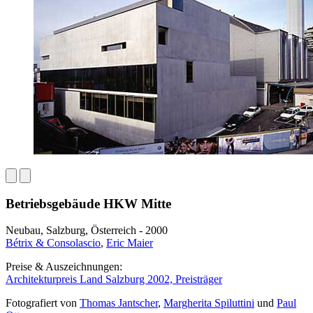
Betriebsgebäude HKW Mitte
Neubau, Salzburg, Österreich - 2000
Bétrix & Consolascio
,
Eric Maier
Preise & Auszeichnungen:
Architekturpreis Land Salzburg 2002, Preisträger
Fotografiert von
Thomas Jantscher
,
Margherita Spiluttini
und
Paul