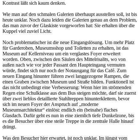
Kontrast läßt sich kaum denken.
Wie man auf den schmalen Galerien überhaupt ausstellen soll, ist bis
heute unklar. Noch dazu leiden die Galerien genau an dem Problem,
das man zuvor der Glaskiste vorgeworfen hat: Sie erhalten über die
Kuppel viel zuviel Licht.
Noch problematischer ist die neue Eingangslösung. Um mehr Platz
für Garderoben, Museumsshop und Toiletten zu erhalten, ist das
Museum auf Kellerniveau um ein verglastes Foyer erweitert
worden. Oben, zwischen den Säulen des Mittelrisalits, wo von
außen nach wie vor jeder Passant den Haupteingang vermuten
würde, findet sich nur noch der Notausgang für das Café. Zum
neuen Eingang hinunter führen zwei langgezogene Rampen, die
einen Graben zwischen Museum und Straße bilden. Funktionell ist
das nicht unbedingt eine Verbesserung: Wenn hier im strömenden
Regen eine Schulklasse aus dem Bus steigen möchte, darf sie zuerst
über zwei lieblos detaillierte Stahltreppen hinunterklettern, bevor
sich im neuen Foyer der Anspruch auf „moderne
Museumsarchitektur“ einlöst: endlich ein (beinahe) flaches
Glasdach. Dafür geht es nun in eine ziemlich tiefe Dunkelzone, bis
es die Besucher über eine steile Treppe in die zentrale Halle hinauf
drängt.
Was den Besucher hier erwartet, ist noch unklar. Im jüngst vom