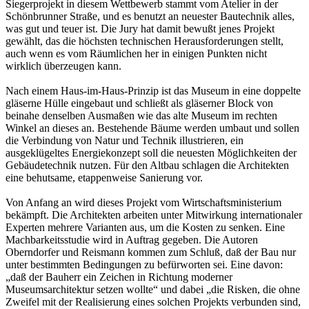
Siegerprojekt in diesem Wettbewerb stammt vom Atelier in der
Schönbrunner Straße, und es benutzt an neuester Bautechnik alles,
was gut und teuer ist. Die Jury hat damit bewußt jenes Projekt
gewählt, das die höchsten technischen Herausforderungen stellt,
auch wenn es vom Räumlichen her in einigen Punkten nicht
wirklich überzeugen kann.
Nach einem Haus-im-Haus-Prinzip ist das Museum in eine doppelte
gläserne Hülle eingebaut und schließt als gläserner Block von
beinahe denselben Ausmaßen wie das alte Museum im rechten
Winkel an dieses an. Bestehende Bäume werden umbaut und sollen
die Verbindung von Natur und Technik illustrieren, ein
ausgeklügeltes Energiekonzept soll die neuesten Möglichkeiten der
Gebäudetechnik nutzen. Für den Altbau schlagen die Architekten
eine behutsame, etappenweise Sanierung vor.
Von Anfang an wird dieses Projekt vom Wirtschaftsministerium
bekämpft. Die Architekten arbeiten unter Mitwirkung internationaler
Experten mehrere Varianten aus, um die Kosten zu senken. Eine
Machbarkeitsstudie wird in Auftrag gegeben. Die Autoren
Oberndorfer und Reismann kommen zum Schluß, daß der Bau nur
unter bestimmten Bedingungen zu befürworten sei. Eine davon:
„daß der Bauherr ein Zeichen in Richtung moderner
Museumsarchitektur setzen wollte“ und dabei „die Risken, die ohne
Zweifel mit der Realisierung eines solchen Projekts verbunden sind,