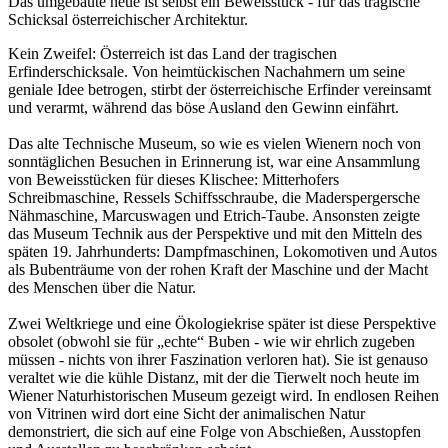
Das umgebaute neue ist selbst ein Beweisstück - für das tragische
Schicksal österreichischer Architektur.
Kein Zweifel: Österreich ist das Land der tragischen
Erfinderschicksale. Von heimtückischen Nachahmern um seine
geniale Idee betrogen, stirbt der österreichische Erfinder vereinsamt
und verarmt, während das böse Ausland den Gewinn einfährt.
Das alte Technische Museum, so wie es vielen Wienern noch von
sonntäglichen Besuchen in Erinnerung ist, war eine Ansammlung
von Beweisstücken für dieses Klischee: Mitterhofers
Schreibmaschine, Ressels Schiffsschraube, die Maderspergersche
Nähmaschine, Marcuswagen und Etrich-Taube. Ansonsten zeigte
das Museum Technik aus der Perspektive und mit den Mitteln des
späten 19. Jahrhunderts: Dampfmaschinen, Lokomotiven und Autos
als Bubenträume von der rohen Kraft der Maschine und der Macht
des Menschen über die Natur.
Zwei Weltkriege und eine Ökologiekrise später ist diese Perspektive
obsolet (obwohl sie für „echte“ Buben - wie wir ehrlich zugeben
müssen - nichts von ihrer Faszination verloren hat). Sie ist genauso
veraltet wie die kühle Distanz, mit der die Tierwelt noch heute im
Wiener Naturhistorischen Museum gezeigt wird. In endlosen Reihen
von Vitrinen wird dort eine Sicht der animalischen Natur
demonstriert, die sich auf eine Folge von Abschießen, Ausstopfen