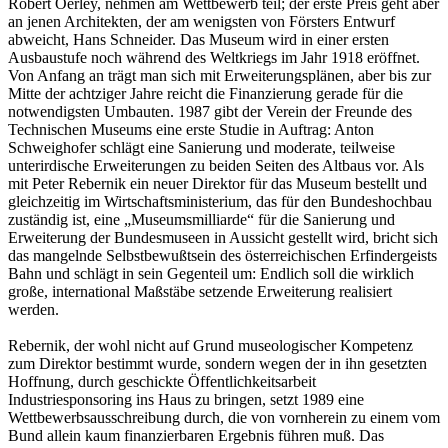
Robert Oerley, nehmen am Wettbewerb teil; der erste Preis geht aber
an jenen Architekten, der am wenigsten von Försters Entwurf
abweicht, Hans Schneider. Das Museum wird in einer ersten
Ausbaustufe noch während des Weltkriegs im Jahr 1918 eröffnet.
Von Anfang an trägt man sich mit Erweiterungsplänen, aber bis zur
Mitte der achtziger Jahre reicht die Finanzierung gerade für die
notwendigsten Umbauten. 1987 gibt der Verein der Freunde des
Technischen Museums eine erste Studie in Auftrag: Anton
Schweighofer schlägt eine Sanierung und moderate, teilweise
unterirdische Erweiterungen zu beiden Seiten des Altbaus vor. Als
mit Peter Rebernik ein neuer Direktor für das Museum bestellt und
gleichzeitig im Wirtschaftsministerium, das für den Bundeshochbau
zuständig ist, eine „Museumsmilliarde“ für die Sanierung und
Erweiterung der Bundesmuseen in Aussicht gestellt wird, bricht sich
das mangelnde Selbstbewußtsein des österreichischen Erfindergeists
Bahn und schlägt in sein Gegenteil um: Endlich soll die wirklich
große, international Maßstäbe setzende Erweiterung realisiert
werden.
Rebernik, der wohl nicht auf Grund museologischer Kompetenz
zum Direktor bestimmt wurde, sondern wegen der in ihn gesetzten
Hoffnung, durch geschickte Öffentlichkeitsarbeit
Industriesponsoring ins Haus zu bringen, setzt 1989 eine
Wettbewerbsausschreibung durch, die von vornherein zu einem vom
Bund allein kaum finanzierbaren Ergebnis führen muß. Das