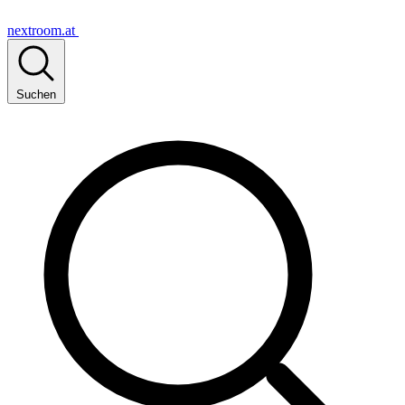
nextroom.at
Suchen