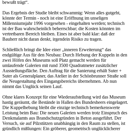
bewußt trägt“.
Das Ergebnis der Studie bleibt schwammig: Wenn alles gutgeht,
könnte der Termin - noch ist eine Eröffnung im unseligen
Millenniumsjahr 1996 vorgesehen - eingehalten werden; technisch
ist der Bau wahrscheinlich beherrschbar; die Kosten könnten im
vertretbaren Bereich bleiben. Eines ist aber bald klar: daß der
Bauherr nicht daran denkt, irgendein Risiko zu tragen.
Schließlich bringt die Idee einer „inneren Erweiterung“ das
endgültige Aus für den Neubau: Durch Hebung der Kuppeln in den
zwei Höfen des Museums soll Platz gemacht werden für
umlaufende Galerien mit rund 3500 Quadratmeter zusätzlicher
Ausstellungsfläche. Den Auftrag für die Sanierung erhält Suter +
Suter als Generalplaner, das Atelier in der Schönbrunner Straße soll
die Neugestaltung des Eingangsbereichs übernehmen. Ab nun
nimmt das Unglück seinen Lauf.
Ohne klares Konzept für eine Wiederaufstellung wird das Museum
hastig geräumt, die Bestände in Hallen des Bundesheers eingelagert.
Die Kuppelhebung bleibt die einzige technisch bemerkenswerte
Leistung beim Bau: Die neuen Galerien werden trotz Einspruch des
Denkmalamts aus Brandschutzgründen in Beton ausgeführt. Der
Versuch, sie auf Pilzstützen unabhängig in den Raum zu stellen, ist
gründlich mißlungen: Ein gröberer, geometrisch unglücklicherer