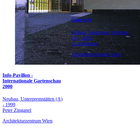
Galerie R
Umbau, Sanierung, Salzburg
(A) - 2004
cp architektur
Architekturzentrum Wien
Info-Pavillon -
Internationale Gartenschau
2000
Neubau, Unterpremstätten (A)
- 1999
Peter Zinganel
Architekturzentrum Wien