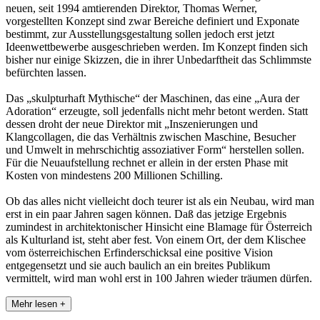
neuen, seit 1994 amtierenden Direktor, Thomas Werner,
vorgestellten Konzept sind zwar Bereiche definiert und Exponate
bestimmt, zur Ausstellungsgestaltung sollen jedoch erst jetzt
Ideenwettbewerbe ausgeschrieben werden. Im Konzept finden sich
bisher nur einige Skizzen, die in ihrer Unbedarftheit das Schlimmste
befürchten lassen.
Das „skulpturhaft Mythische“ der Maschinen, das eine „Aura der
Adoration“ erzeugte, soll jedenfalls nicht mehr betont werden. Statt
dessen droht der neue Direktor mit „Inszenierungen und
Klangcollagen, die das Verhältnis zwischen Maschine, Besucher
und Umwelt in mehrschichtig assoziativer Form“ herstellen sollen.
Für die Neuaufstellung rechnet er allein in der ersten Phase mit
Kosten von mindestens 200 Millionen Schilling.
Ob das alles nicht vielleicht doch teurer ist als ein Neubau, wird man
erst in ein paar Jahren sagen können. Daß das jetzige Ergebnis
zumindest in architektonischer Hinsicht eine Blamage für Österreich
als Kulturland ist, steht aber fest. Von einem Ort, der dem Klischee
vom österreichischen Erfinderschicksal eine positive Vision
entgegensetzt und sie auch baulich an ein breites Publikum
vermittelt, wird man wohl erst in 100 Jahren wieder träumen dürfen.
Mehr lesen +