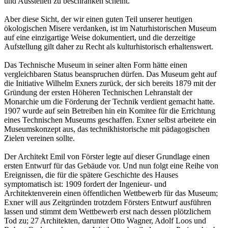
und Ausstellen zu beschränken scheint.
Aber diese Sicht, der wir einen guten Teil unserer heutigen
ökologischen Misere verdanken, ist im Naturhistorischen Museum
auf eine einzigartige Weise dokumentiert, und die derzeitige
Aufstellung gilt daher zu Recht als kulturhistorisch erhaltenswert.
Das Technische Museum in seiner alten Form hätte einen
vergleichbaren Status beanspruchen dürfen. Das Museum geht auf
die Initiative Wilhelm Exners zurück, der sich bereits 1879 mit der
Gründung der ersten Höheren Technischen Lehranstalt der
Monarchie um die Förderung der Technik verdient gemacht hatte.
1907 wurde auf sein Betreiben hin ein Komitee für die Errichtung
eines Technischen Museums geschaffen. Exner selbst arbeitete ein
Museumskonzept aus, das technikhistorische mit pädagogischen
Zielen vereinen sollte.
Der Architekt Emil von Förster legte auf dieser Grundlage einen
ersten Entwurf für das Gebäude vor. Und nun folgt eine Reihe von
Ereignissen, die für die spätere Geschichte des Hauses
symptomatisch ist: 1909 fordert der Ingenieur- und
Architektenverein einen öffentlichen Wettbewerb für das Museum;
Exner will aus Zeitgründen trotzdem Försters Entwurf ausführen
lassen und stimmt dem Wettbewerb erst nach dessen plötzlichem
Tod zu; 27 Architekten, darunter Otto Wagner, Adolf Loos und