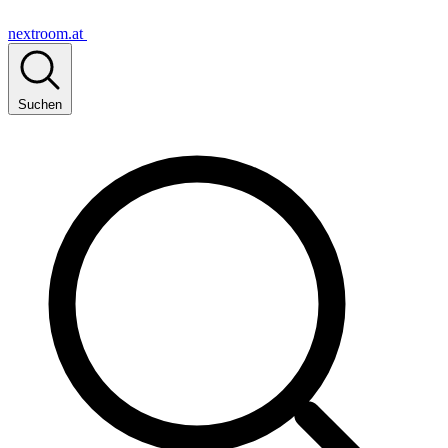
nextroom.at
Suchen