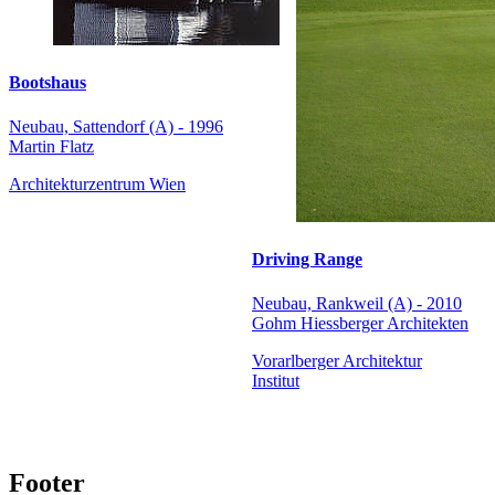
Bootshaus
Neubau, Sattendorf (A) - 1996
Martin Flatz
Architekturzentrum Wien
Driving Range
Neubau, Rankweil (A) - 2010
Gohm Hiessberger Architekten
Vorarlberger Architektur
Institut
Footer