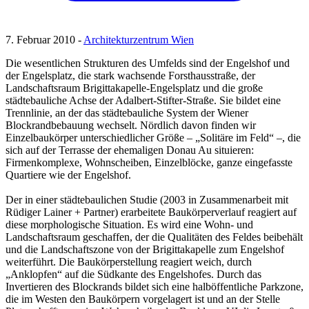
7. Februar 2010 -
Architekturzentrum Wien
Die wesentlichen Strukturen des Umfelds sind der Engelshof und
der Engelsplatz, die stark wachsende Forsthausstraße, der
Landschaftsraum Brigittakapelle-Engelsplatz und die große
städtebauliche Achse der Adalbert-Stifter-Straße. Sie bildet eine
Trennlinie, an der das städtebauliche System der Wiener
Blockrandbebauung wechselt. Nördlich davon finden wir
Einzelbaukörper unterschiedlicher Größe – „Solitäre im Feld“ –, die
sich auf der Terrasse der ehemaligen Donau Au situieren:
Firmenkomplexe, Wohnscheiben, Einzelblöcke, ganze eingefasste
Quartiere wie der Engelshof.
Der in einer städtebaulichen Studie (2003 in Zusammenarbeit mit
Rüdiger Lainer + Partner) erarbeitete Baukörperverlauf reagiert auf
diese morphologische Situation. Es wird eine Wohn- und
Landschaftsraum geschaffen, der die Qualitäten des Feldes beibehält
und die Landschaftszone von der Brigittakapelle zum Engelshof
weiterführt. Die Baukörperstellung reagiert weich, durch
„Anklopfen“ auf die Südkante des Engelshofes. Durch das
Invertieren des Blockrands bildet sich eine halböffentliche Parkzone,
die im Westen den Baukörpern vorgelagert ist und an der Stelle