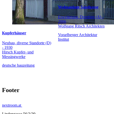
Wohnanlage Sandgasse
Erweiterung, Dornbirn (A) -
2006
Wolfgang Ritsch Architekten
Kupferhäuser
Vorarlberger Architektur
Institut
Neubau, diverse Standorte (D)
- 1930
Hirsch Kupfer- und
Messingwerke
deutsche bauzeitung
Footer
nextroom.at
Lindengasse 56/2/20