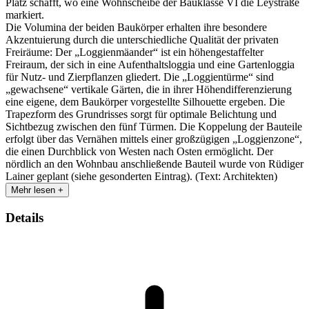
Platz schafft, wo eine Wohnscheibe der Bauklasse VI die Leystraße
markiert.
Die Volumina der beiden Baukörper erhalten ihre besondere
Akzentuierung durch die unterschiedliche Qualität der privaten
Freiräume: Der „Loggienmäander“ ist ein höhengestaffelter
Freiraum, der sich in eine Aufenthaltsloggia und eine Gartenloggia
für Nutz- und Zierpflanzen gliedert. Die „Loggientürme“ sind
„gewachsene“ vertikale Gärten, die in ihrer Höhendifferenzierung
eine eigene, dem Baukörper vorgestellte Silhouette ergeben. Die
Trapezform des Grundrisses sorgt für optimale Belichtung und
Sichtbezug zwischen den fünf Türmen. Die Koppelung der Bauteile
erfolgt über das Vernähen mittels einer großzügigen „Loggienzone“,
die einen Durchblick von Westen nach Osten ermöglicht. Der
nördlich an den Wohnbau anschließende Bauteil wurde von Rüdiger
Lainer geplant (siehe gesonderten Eintrag). (Text: Architekten)
Mehr lesen +
Details