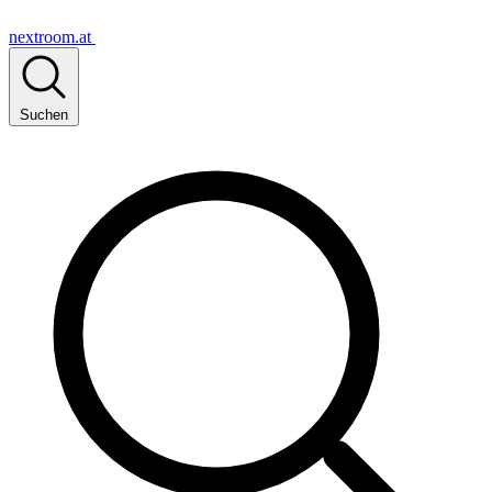
nextroom.at
Suchen