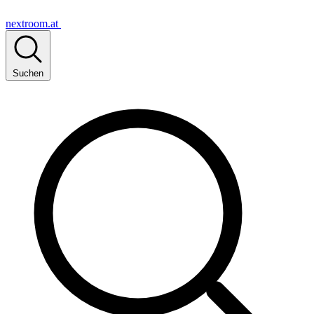
nextroom.at
Suchen