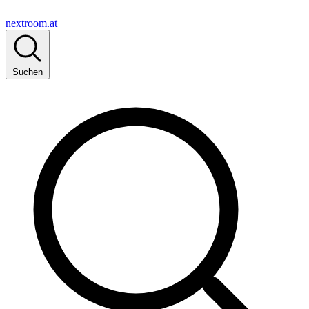
nextroom.at
Suchen