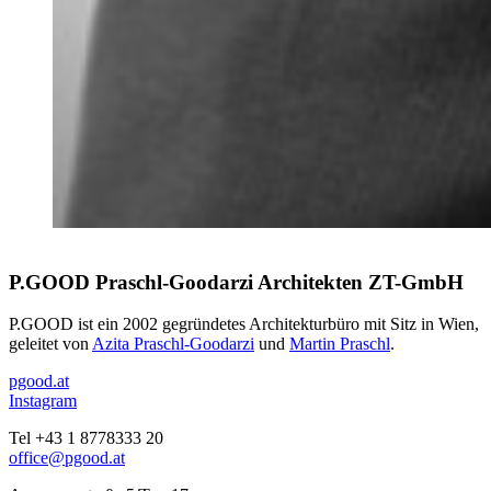
P.GOOD Praschl-Goodarzi Architekten ZT-GmbH
P.GOOD ist ein 2002 gegründetes Architekturbüro mit Sitz in Wien,
geleitet von
Azita Praschl-Goodarzi
und
Martin Praschl
.
pgood.at
Instagram
Tel +43 1 8778333 20
office@pgood.at