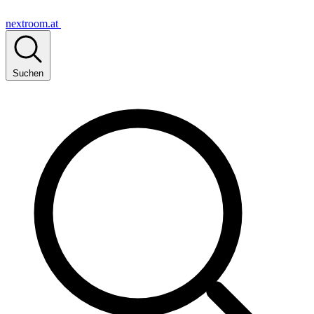
nextroom.at
Suchen