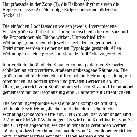
Hauptfassade in der Zone (3), die Balkone rhythmisieren die
Regelgeschosse (2). Die ruhige Erdgeschosszone bildet einen
Sockel (1).
Die einfachen Lochfassaden weisen jeweils 4 verschiedene
Fenstergrößen auf, die durch Ihren unterschiedlichen Versatz und
die Proportionen als Fläche wirken. Unterschiedliche
Wohnungsgrundtypen mit jeweils speziellen, zugeordneten
Freiräumen werden zu einer neuen Typologie gestapelt. Allen
Wohnungen ist eine große, individuelle Freifläche zugeordnet.
Introvertierte, hofähnliche Situationen und parkartige Szenarien
schließen an extrovertierte, straßenraumbezogene Räume an. Die
großen Innenhöfe bieten eine differenzierte Freiraumgestaltung mit
öffentlichen, halböffentlichen und privaten Bereichen an. Im
Übergangsbereich zum Straßenraum schaffen Sitz- und Trennmöbel
gemeinsam mit der Bepflanzung eine „Barriere“ zur Öffentlichkeit.
Die Wohnungstypologie weist eine sehr kompakte Struktur,
minimale Erschließungsflächen und eine durchschnittliche
Wohnungsgröße von 70 m² auf. Der Großteil der Wohnungen sind
2-Zimmer SMART-Wohnungen. Es wird eine Kombination von A-
und C-Typen angeboten, welche miteinander verbunden werden
können, sodass hier ein nebeneinander von Generationen erleichtert
wird (intergeneratives Wohnen). Dabei werden einzelne