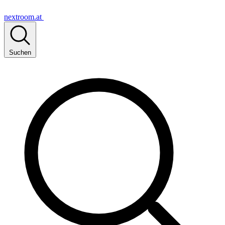
nextroom.at
Suchen