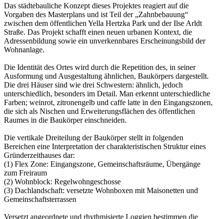
Das städtebauliche Konzept dieses Projektes reagiert auf die
Vorgaben des Masterplans und ist Teil der „Zahnbebauung“
zwischen dem öffentlichen Yella Hertzka Park und der Ilse Arldt
Straße. Das Projekt schafft einen neuen urbanen Kontext, die
Adressenbildung sowie ein unverkennbares Erscheinungsbild der
Wohnanlage.
Die Identität des Ortes wird durch die Repetition des, in seiner
Ausformung und Ausgestaltung ähnlichen, Baukörpers dargestellt.
Die drei Häuser sind wie drei Schwestern: ähnlich, jedoch
unterschiedlich, besonders im Detail. Man erkennt unterschiedliche
Farben; weinrot, zitronengelb und caffe latte in den Eingangszonen,
die sich als Nischen und Erweiterungsflächen des öffentlichen
Raumes in die Baukörper einschneiden.
Die vertikale Dreiteilung der Baukörper stellt in folgenden
Bereichen eine Interpretation der charakteristischen Struktur eines
Gründerzeithauses dar:
(1) Flex Zone: Eingangszone, Gemeinschaftsräume, Übergänge
zum Freiraum
(2) Wohnblock: Regelwohngeschosse
(3) Dachlandschaft: versetzte Wohnboxen mit Maisonetten und
Gemeinschaftsterrassen
Versetzt angeordnete und rhythmisierte Loggien bestimmen die