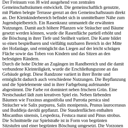
Der Freiraum von J8 wird ausgehend von zentralen
Gemeinschaftsräumen entwickelt. Die gemeinschaftlich genutzte,
mit Platten belegte Terrasse grenzt an den Gemeinschaftsraum direkt
an. Der Kleinkinderbereich befindet sich in unmittelbarer Nähe zum
Jugendspielbereich. Ein Rasenkranz ummantelt die erwähnten
Nutzungen. Damit auch höhere Pflanzen wie Sträucher und Bäume
gesetzt werden können, wurde die Rasenfläche partiell erhöht und
die Böschung in ihrer Tiefe und Steilheit variiert. Die Kante bildet
so einen bespielbaren und vielfältig nutzbaren Bereich in der Mitte
der Hofanlage, und ermöglicht das Liegen auf der leicht schrägen
Fläche sowie das Toben von Kindern und das Sitzen an den
befestigten Rändern.
Durch die hohe Dichte an Zugängen im Randbereich und die damit
verbundene Kleinteiligkeit, wurde die Erschließungszone an das
Gebäude gelegt. Diese Randzone variiert in ihrer Breite und
ermöglicht dadurch auch verschiedene Nutzungen. Die Bepflanzung
und die Spielelemente sind in ihrer Farbgebung aufeinander
abgestimmt. Die Farbe rot dominiert neben frischem Grün. Eine
Nestschaukel lädt zum kreativen Spiel ein. Neben färbenden
Bäumen wie Fraxinus angustifolia und Parrotia persica sind
Sträucher wie Salix purpurea, Salix monipensis, Prunus laurocerasus
und Buddleja davidii gepflanzt. Die Staudenflächen enthalten
Miscanthus sinensis, Lespedeza, Festuca marai und Pinus strobus.
Die Schnittstelle zur Spielstraße ist in Form von begrünten
Sitzstufen und einer begrünten Böschung umgesetzt. Die Vorzonen