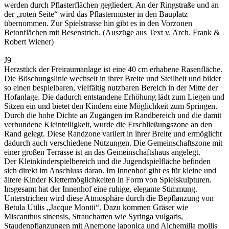
werden durch Pflasterflächen gegliedert. An der Ringstraße und an
der „roten Seite“ wird das Pflastermuster in den Bauplatz
übernommen. Zur Spielstrasse hin gibt es in den Vorzonen
Betonflächen mit Besenstrich. (Auszüge aus Text v. Arch. Frank &
Robert Wiener)
J9
Herzstück der Freiraumanlage ist eine 40 cm erhabene Rasenfläche.
Die Böschungslinie wechselt in ihrer Breite und Steilheit und bildet
so einen bespielbaren, vielfältig nutzbaren Bereich in der Mitte der
Hofanlage. Die dadurch entstandene Erhöhung lädt zum Liegen und
Sitzen ein und bietet den Kindern eine Möglichkeit zum Springen.
Durch die hohe Dichte an Zugängen im Randbereich und die damit
verbundene Kleinteiligkeit, wurde die Erschließungszone an den
Rand gelegt. Diese Randzone variiert in ihrer Breite und ermöglicht
dadurch auch verschiedene Nutzungen. Die Gemeinschaftszone mit
einer großen Terrasse ist an das Gemeinschaftshaus angelegt.
Der Kleinkinderspielbereich und die Jugendspielfläche befinden
sich direkt im Anschluss daran. Im Innenhof gibt es für kleine und
ältere Kinder Klettermöglichkeiten in Form von Spielskulpturen.
Insgesamt hat der Innenhof eine ruhige, elegante Stimmung.
Unterstrichen wird diese Atmosphäre durch die Bepflanzung von
Betula Utilis „Jacque Montii“. Dazu kommen Gräser wie
Miscanthus sinensis, Straucharten wie Syringa vulgaris,
Staudenpflanzungen mit Anemone japonica und Alchemilla mollis