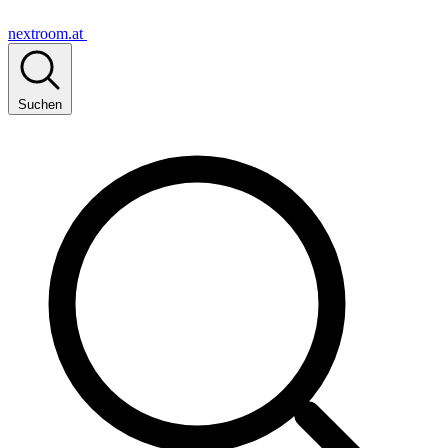
nextroom.at
Suchen