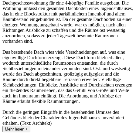
Dachgeschosswohnung für eine 4-köpfige Familie ausgebaut. Die
Wohnung umfasst den gesamten Dachboden eines Jugendstilhauses,
das in eine Blockstruktur mit parkähnlichem Innenhof und altem
Baumbestand eingebunden ist. Da der gesamte Dachboden zu einer
einzigen Wohnung ausgebaut wurde, war es möglich, nach allen
Richtungen Ausblicke zu schaffen und die Räume ost-westseitig
anzuordnen, sodass zu jeder Tageszeit besonnte Raumzonen
vorhanden sind.
Das bestehende Dach wies viele Verschneidungen auf, was eine
eigenwillige Dachform erzeugt. Diese Dachform blieb erhalten,
wodurch unterschiedliche Raumzonen entstanden, die durch
Sichtbeziehungen miteinander verbunden sind. Ost- und westseitig
wurde das Dach abgeschnitten, großzügig aufgeglast und die
Räume durch direkt begehbare Terrassen erweitert. Vielfältige
Sichtbeziehungen, Einblicke, Ausblicke und Durchsichten erzeugen
ein fließendes Raumerleben, das das Gefühl von Größe und Weite
auch im Innenraum einfängt. Die Anordnung und Abfolge der
Räume erlaubt flexible Raumnutzungen.
Durch die geringen Eingriffe in die bestehenden Umrisse des
Gebäudes blieb der Charakter des Jugendstilhauses unverändert
erhalten. (Text: Architekt)
Mehr lesen +