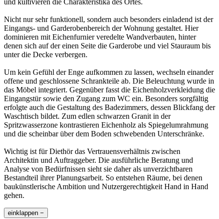
und kultivieren die Charakteristika des Ortes.
Nicht nur sehr funktionell, sondern auch besonders einladend ist der
Eingangs- und Garderobenbereich der Wohnung gestaltet. Hier
dominieren mit Eichenfurnier veredelte Wandverbauten, hinter
denen sich auf der einen Seite die Garderobe und viel Stauraum bis
unter die Decke verbergen.
Um kein Gefühl der Enge aufkommen zu lassen, wechseln einander
offene und geschlossene Schrankteile ab. Die Beleuchtung wurde in
das Möbel integriert. Gegenüber fasst die Eichenholzverkleidung die
Eingangstür sowie den Zugang zum WC ein. Besonders sorgfältig
erfolgte auch die Gestaltung des Badezimmers, dessen Blickfang der
Waschtisch bildet. Zum edlen schwarzen Granit in der
Spritzwasserzone kontrastieren Eichenholz als Spiegelumrahmung
und die scheinbar über dem Boden schwebenden Unterschränke.
Wichtig ist für Diethör das Vertrauensverhältnis zwischen
Architektin und Auftraggeber. Die ausführliche Beratung und
Analyse von Bedürfnissen sieht sie daher als unverzichtbaren
Bestandteil ihrer Planungsarbeit. So entstehen Räume, bei denen
baukünstlerische Ambition und Nutzergerechtigkeit Hand in Hand
gehen.
einklappen −