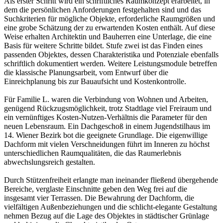
Als erster Schritt wird ein schriftliches Raumkonzept erarbeitet, in
dem die persönlichen Anforderungen festgehalten sind und das
Suchkriterien für mögliche Objekte, erforderliche Raumgrößen und
eine grobe Schätzung der zu erwartenden Kosten enthält. Auf diese
Weise erhalten Architektin und Bauherren eine Unterlage, die eine
Basis für weitere Schritte bildet. Stufe zwei ist das Finden eines
passenden Objektes, dessen Charakteristika und Potenziale ebenfalls
schriftlich dokumentiert werden. Weitere Leistungsmodule betreffen
die klassische Planungsarbeit, vom Entwurf über die
Einreichplanung bis zur Bauaufsicht und Kostenkontrolle.
Für Familie L. waren die Verbindung von Wohnen und Arbeiten,
genügend Rückzugsmöglichkeit, trotz Stadtlage viel Freiraum und
ein vernünftiges Kosten-Nutzen-Verhältnis die Parameter für den
neuen Lebensraum. Ein Dachgeschoß in einem Jugendstilhaus im
14. Wiener Bezirk bot die geeignete Grundlage. Die eigenwillige
Dachform mit vielen Verschneidungen führt im Inneren zu höchst
unterschiedlichen Raumqualitäten, die das Raumerlebnis
abwechslungsreich gestalten.
Durch Stützenfreiheit erlangte man ineinander fließend übergehende
Bereiche, verglaste Einschnitte geben den Weg frei auf die
insgesamt vier Terrassen. Die Bewahrung der Dachform, die
vielfältigen Außenbeziehungen und die schlicht-elegante Gestaltung
nehmen Bezug auf die Lage des Objektes in städtischer Grünlage