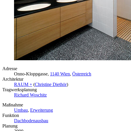
Adresse
Onno-Kloppgasse,
1140 Wien
,
Österreich
Architektur
RAUM +
(
Christine Diethör
)
Tragwerksplanung
Richard Woschitz
Maßnahme
Umbau
,
Erweiterung
Funktion
Dachbodenausbau
Planung