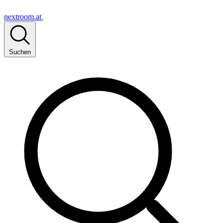
nextroom.at
Suchen