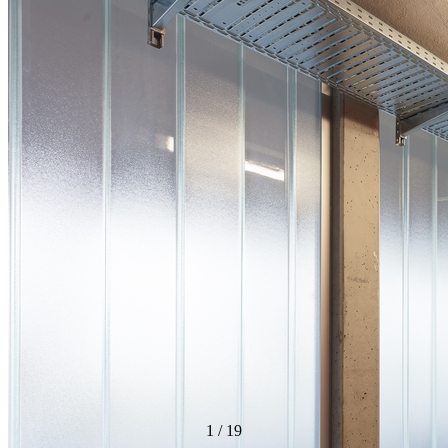
1
/
19