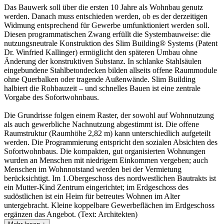
Das Bauwerk soll über die ersten 10 Jahre als Wohnbau genutz
werden. Danach muss entschieden werden, ob es der derzeitigen
Widmung entsprechend für Gewerbe umfunktioniert werden soll.
Diesen programmatischen Zwang erfüllt die Systembauweise: die
nutzungsneutrale Konstruktion des Slim Building® Systems (Patent
Dr. Winfried Kallinger) ermöglicht den späteren Umbau ohne
Änderung der konstruktiven Substanz. In schlanke Stahlsäulen
eingebundene Stahlbetondecken bilden allseits offene Raummodule
ohne Querbalken oder tragende Außenwände. Slim Building
halbiert die Rohbauzeit – und schnelles Bauen ist eine zentrale
Vorgabe des Sofortwohnbaus.
Die Grundrisse folgen einem Raster, der sowohl auf Wohnnutzung
als auch gewerbliche Nachnutzung abgestimmt ist. Die offene
Raumstruktur (Raumhöhe 2,82 m) kann unterschiedlich aufgeteilt
werden. Die Programmierung entspricht den sozialen Absichten des
Sofortwohnbaus. Die kompakten, gut organisierten Wohnungen
wurden an Menschen mit niedrigem Einkommen vergeben; auch
Menschen im Wohnnotstand werden bei der Vermietung
berücksichtigt. Im 1.Obergeschoss des nordwestlichen Bautrakts ist
ein Mutter-Kind Zentrum eingerichtet; im Erdgeschoss des
sudöstlichen ist ein Heim für betreutes Wohnen im Alter
untergebracht. Kleine koppelbare Gewerbeflächen im Erdgeschoss
ergänzen das Angebot. (Text: Architekten)