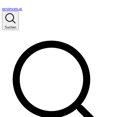
nextroom.at
Suchen