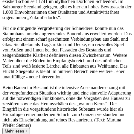
existiert schon seit 1741 im idyllischen Dörfchen Schleedorf. Im
Salzburger Seenland gelegen, gibt es hier ein hohes Bewusstsein der
1.000 Einwohner:innen über Qualitäten und Attraktivität ihres
sogenannten „Zukunftsdorfes“.
Für die dringende Vergrößerung der Schneiderei konnte nun das
Stammhaus um ein angrenzendes Bauernhaus erweitert werden. Das
erfolgt mit einem scharf geschnitten Verbindungsbau aus Stahl und
Glas. Sichtbeton als Tragstruktur und Decke, ein reizvolles Spiel
von Außen und Innen bei den Fassaden des Bestands und
zeitgenössische Klarheit definieren diesen Zwischenraum. Weitere
Materialien: die Böden im Empfangsbereich und des nördlichen
Teils sind weiß lasierte Lärche, alle Einbauten aus Weißtanne. Das
Flucht-Stiegenhaus bleibt im hinteren Bereich eine weitere - eher
unauffällige - neue Intervention.
Beim Bauen im Bestand ist die intensive Auseinandersetzung mit
der vorgefundenen Situation wichtig und eine sinnvolle Adaptierung
auf die notwendigen Funktionen, ohne die Vorgaben des Hauses zu
zerstören sowie das Herausschälen des „wahren Kerns“. Der
Eingriff in die vorgefundene historische Substanz wurde hier als
Hinzufügen einer modernen Schicht zum Ganzen verstanden und
nicht als Einschränkung auf reines Restaurieren. (Text: Martina
Pfeifer Steiner)
Mehr lesen +