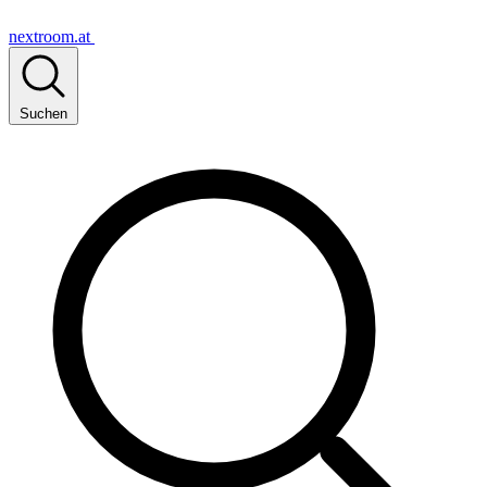
nextroom.at
Suchen