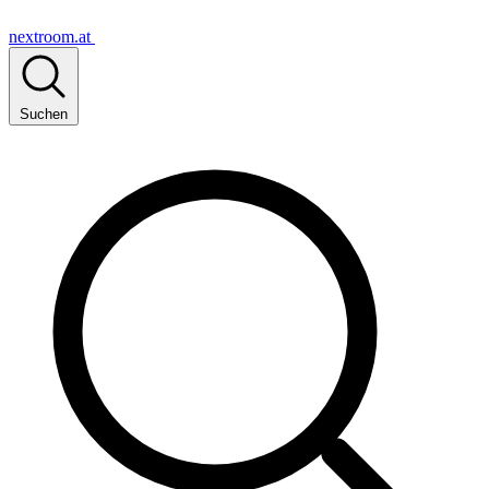
nextroom.at
Suchen