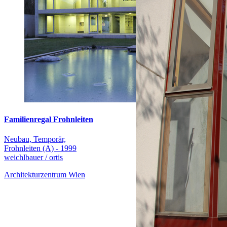
Familienregal Frohnleiten
Neubau, Temporär,
Frohnleiten (A) - 1999
weichlbauer / ortis
Architekturzentrum Wien