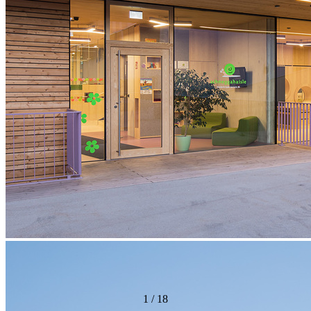
1
/
18