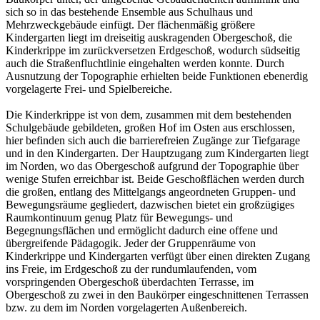
sich so in das bestehende Ensemble aus Schulhaus und
Mehrzweckgebäude einfügt. Der flächenmäßig größere
Kindergarten liegt im dreiseitig auskragenden Obergeschoß, die
Kinderkrippe im zurückversetzen Erdgeschoß, wodurch südseitig
auch die Straßenfluchtlinie eingehalten werden konnte. Durch
Ausnutzung der Topographie erhielten beide Funktionen ebenerdig
vorgelagerte Frei- und Spielbereiche.
Die Kinderkrippe ist von dem, zusammen mit dem bestehenden
Schulgebäude gebildeten, großen Hof im Osten aus erschlossen,
hier befinden sich auch die barrierefreien Zugänge zur Tiefgarage
und in den Kindergarten. Der Hauptzugang zum Kindergarten liegt
im Norden, wo das Obergeschoß aufgrund der Topographie über
wenige Stufen erreichbar ist. Beide Geschoßflächen werden durch
die großen, entlang des Mittelgangs angeordneten Gruppen- und
Bewegungsräume gegliedert, dazwischen bietet ein großzügiges
Raumkontinuum genug Platz für Bewegungs- und
Begegnungsflächen und ermöglicht dadurch eine offene und
übergreifende Pädagogik. Jeder der Gruppenräume von
Kinderkrippe und Kindergarten verfügt über einen direkten Zugang
ins Freie, im Erdgeschoß zu der rundumlaufenden, vom
vorspringenden Obergeschoß überdachten Terrasse, im
Obergeschoß zu zwei in den Baukörper eingeschnittenen Terrassen
bzw. zu dem im Norden vorgelagerten Außenbereich.