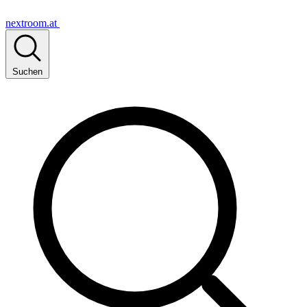
nextroom.at
Suchen