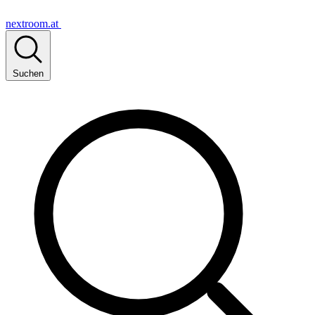
nextroom.at
Suchen