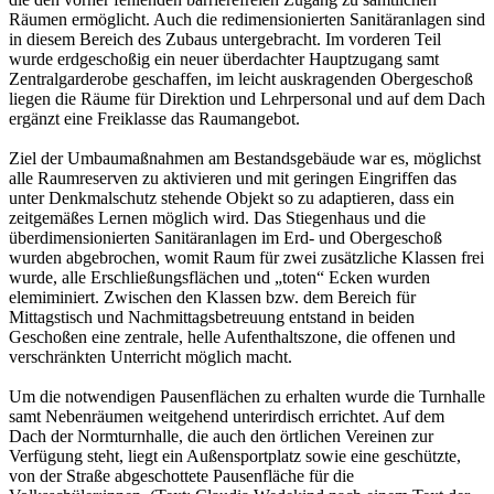
Räumen ermöglicht. Auch die redimensionierten Sanitäranlagen sind
in diesem Bereich des Zubaus untergebracht. Im vorderen Teil
wurde erdgeschoßig ein neuer überdachter Hauptzugang samt
Zentralgarderobe geschaffen, im leicht auskragenden Obergeschoß
liegen die Räume für Direktion und Lehrpersonal und auf dem Dach
ergänzt eine Freiklasse das Raumangebot.
Ziel der Umbaumaßnahmen am Bestandsgebäude war es, möglichst
alle Raumreserven zu aktivieren und mit geringen Eingriffen das
unter Denkmalschutz stehende Objekt so zu adaptieren, dass ein
zeitgemäßes Lernen möglich wird. Das Stiegenhaus und die
überdimensionierten Sanitäranlagen im Erd- und Obergeschoß
wurden abgebrochen, womit Raum für zwei zusätzliche Klassen frei
wurde, alle Erschließungsflächen und „toten“ Ecken wurden
elemiminiert. Zwischen den Klassen bzw. dem Bereich für
Mittagstisch und Nachmittagsbetreuung entstand in beiden
Geschoßen eine zentrale, helle Aufenthaltszone, die offenen und
verschränkten Unterricht möglich macht.
Um die notwendigen Pausenflächen zu erhalten wurde die Turnhalle
samt Nebenräumen weitgehend unterirdisch errichtet. Auf dem
Dach der Normturnhalle, die auch den örtlichen Vereinen zur
Verfügung steht, liegt ein Außensportplatz sowie eine geschützte,
von der Straße abgeschottete Pausenfläche für die