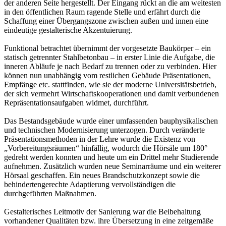
der anderen Seite hergestellt. Der Eingang rückt an die am weitesten
in den öffentlichen Raum ragende Stelle und erfährt durch die
Schaffung einer Übergangszone zwischen außen und innen eine
eindeutige gestalterische Akzentuierung.
Funktional betrachtet übernimmt der vorgesetzte Baukörper – ein
statisch getrennter Stahlbetonbau – in erster Linie die Aufgabe, die
inneren Abläufe je nach Bedarf zu trennen oder zu verbinden. Hier
können nun unabhängig vom restlichen Gebäude Präsentationen,
Empfänge etc. stattfinden, wie sie der moderne Universitätsbetrieb,
der sich vermehrt Wirtschaftskooperationen und damit verbundenen
Repräsentationsaufgaben widmet, durchführt.
Das Bestandsgebäude wurde einer umfassenden bauphysikalischen
und technischen Modernisierung unterzogen. Durch veränderte
Präsentationsmethoden in der Lehre wurde die Existenz von
„Vorbereitungsräumen“ hinfällig, wodurch die Hörsäle um 180°
gedreht werden konnten und heute um ein Drittel mehr Studierende
aufnehmen. Zusätzlich wurden neue Seminarräume und ein weiterer
Hörsaal geschaffen. Ein neues Brandschutzkonzept sowie die
behindertengerechte Adaptierung vervollständigen die
durchgeführten Maßnahmen.
Gestalterisches Leitmotiv der Sanierung war die Beibehaltung
vorhandener Qualitäten bzw. ihre Übersetzung in eine zeitgemäße