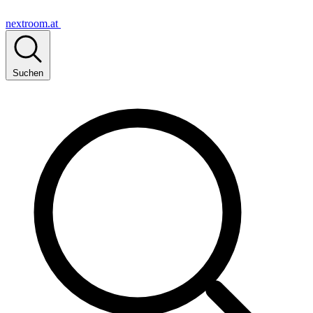
nextroom.at
Suchen