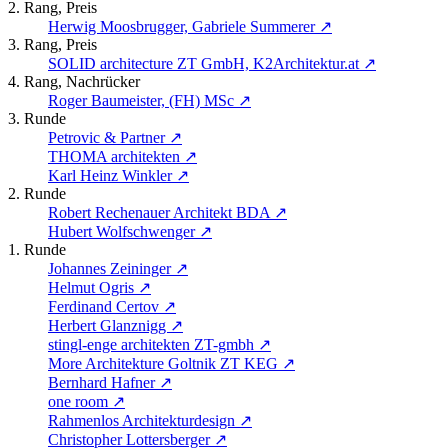
2. Rang, Preis
Herwig Moosbrugger, Gabriele Summerer
↗
3. Rang, Preis
SOLID architecture ZT GmbH, K2Architektur.at
↗
4. Rang, Nachrücker
Roger Baumeister, (FH) MSc
↗
3. Runde
Petrovic & Partner
↗
THOMA architekten
↗
Karl Heinz Winkler
↗
2. Runde
Robert Rechenauer Architekt BDA
↗
Hubert Wolfschwenger
↗
1. Runde
Johannes Zeininger
↗
Helmut Ogris
↗
Ferdinand Certov
↗
Herbert Glanznigg
↗
stingl-enge architekten ZT-gmbh
↗
More Architekture Goltnik ZT KEG
↗
Bernhard Hafner
↗
one room
↗
Rahmenlos Architekturdesign
↗
Christopher Lottersberger
↗