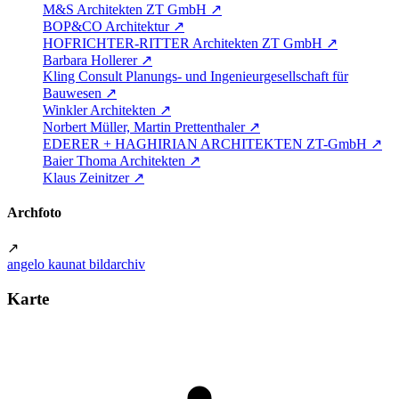
M&S Architekten ZT GmbH
↗
BOP&CO Architektur
↗
HOFRICHTER-RITTER Architekten ZT GmbH
↗
Barbara Hollerer
↗
Kling Consult Planungs- und Ingenieurgesellschaft für
Bauwesen
↗
Winkler Architekten
↗
Norbert Müller, Martin Prettenthaler
↗
EDERER + HAGHIRIAN ARCHITEKTEN ZT-GmbH
↗
Baier Thoma Architekten
↗
Klaus Zeinitzer
↗
Archfoto
↗
angelo kaunat bildarchiv
Karte