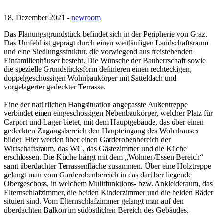
18. Dezember 2021 -
newroom
Das Planungsgrundstück befindet sich in der Peripherie von Graz.
Das Umfeld ist geprägt durch einen weitläufigen Landschaftsraum
und eine Siedlungsstruktur, die vorwiegend aus freistehenden
Einfamilienhäuser besteht. Die Wünsche der Bauherrschaft sowie
die spezielle Grundstücksform definieren einen rechteckigen,
doppelgeschossigen Wohnbaukörper mit Satteldach und
vorgelagerter gedeckter Terrasse.
Eine der natürlichen Hangsituation angepasste Außentreppe
verbindet einen eingeschossigen Nebenbaukörper, welcher Platz für
Carport und Lager bietet, mit dem Hauptgebäude, das über einen
gedeckten Zugangsbereich den Haupteingang des Wohnhauses
bildet. Hier werden über einen Garderobenbereich der
Wirtschaftsraum, das WC, das Gästezimmer und die Küche
erschlossen. Die Küche hängt mit dem „Wohnen/Essen Bereich“
samt überdachter Terrassenfläche zusammen. Über eine Holztreppe
gelangt man vom Garderobenbereich in das darüber liegende
Obergeschoss, in welchem Mulitfunktions- bzw. Ankleideraum, das
Elternschlafzimmer, die beiden Kinderzimmer und die beiden Bäder
situiert sind. Vom Elternschlafzimmer gelangt man auf den
überdachten Balkon im südöstlichen Bereich des Gebäudes.