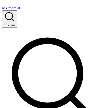
nextroom.at
Suchen