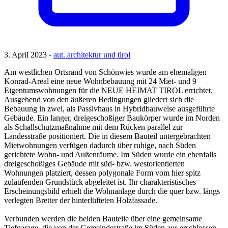
3. April 2023 -
aut. architektur und tirol
Am westlichen Ortsrand von Schönwies wurde am ehemaligen
Konrad-Areal eine neue Wohnbebauung mit 24 Miet- und 9
Eigentumswohnungen für die NEUE HEIMAT TIROL errichtet.
Ausgehend von den äußeren Bedingungen gliedert sich die
Bebauung in zwei, als Passivhaus in Hybridbauweise ausgeführte
Gebäude. Ein langer, dreigeschoßiger Baukörper wurde im Norden
als Schallschutzmaßnahme mit dem Rücken parallel zur
Landesstraße positioniert. Die in diesem Bauteil untergebrachten
Mietwohnungen verfügen dadurch über ruhige, nach Süden
gerichtete Wohn- und Außenräume. Im Süden wurde ein ebenfalls
dreigeschoßiges Gebäude mit süd- bzw. westorientierten
Wohnungen platziert, dessen polygonale Form vom hier spitz
zulaufenden Grundstück abgeleitet ist. Ihr charakteristisches
Erscheinungsbild erhielt die Wohnanlage durch die quer bzw. längs
verlegten Bretter der hinterlüfteten Holzfassade.
Verbunden werden die beiden Bauteile über eine gemeinsame
Tiefgarage, die von der Gemeindestraße im Süden aus erschlossen