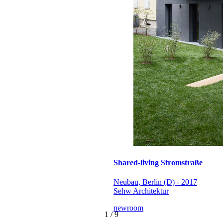
Shared-living Stromstraße
Neubau, Berlin (D) - 2017
Sehw Architektur
newroom
1
/
9