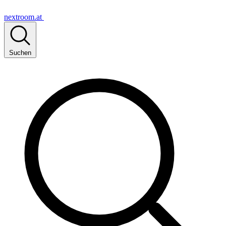
nextroom.at
Suchen