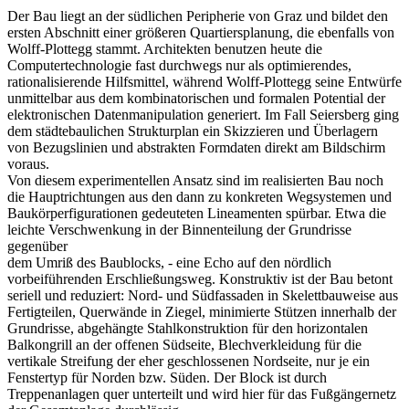
Der Bau liegt an der südlichen Peripherie von Graz und bildet den
ersten Abschnitt einer größeren Quartiersplanung, die ebenfalls von
Wolff-Plottegg stammt. Architekten benutzen heute die
Computertechnologie fast durchwegs nur als optimierendes,
rationalisierende Hilfsmittel, während Wolff-Plottegg seine Entwürfe
unmittelbar aus dem kombinatorischen und formalen Potential der
elektronischen Datenmanipulation generiert. Im Fall Seiersberg ging
dem städtebaulichen Strukturplan ein Skizzieren und Überlagern
von Bezugslinien und abstrakten Formdaten direkt am Bildschirm
voraus.
Von diesem experimentellen Ansatz sind im realisierten Bau noch
die Hauptrichtungen aus den dann zu konkreten Wegsystemen und
Baukörperfigurationen gedeuteten Lineamenten spürbar. Etwa die
leichte Verschwenkung in der Binnenteilung der Grundrisse
gegenüber
dem Umriß des Baublocks, - eine Echo auf den nördlich
vorbeiführenden Erschließungsweg. Konstruktiv ist der Bau betont
seriell und reduziert: Nord- und Südfassaden in Skelettbauweise aus
Fertigteilen, Querwände in Ziegel, minimierte Stützen innerhalb der
Grundrisse, abgehängte Stahlkonstruktion für den horizontalen
Balkongrill an der offenen Südseite, Blechverkleidung für die
vertikale Streifung der eher geschlossenen Nordseite, nur je ein
Fenstertyp für Norden bzw. Süden. Der Block ist durch
Treppenanlagen quer unterteilt und wird hier für das Fußgängernetz