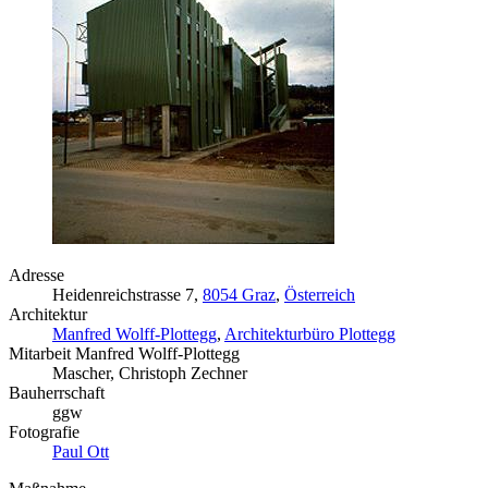
Adresse
Heidenreichstrasse 7,
8054 Graz
,
Österreich
Architektur
Manfred Wolff-Plottegg
,
Architekturbüro Plottegg
Mitarbeit Manfred Wolff-Plottegg
Mascher, Christoph Zechner
Bauherrschaft
ggw
Fotografie
Paul Ott