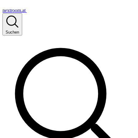
nextroom.at
Suchen