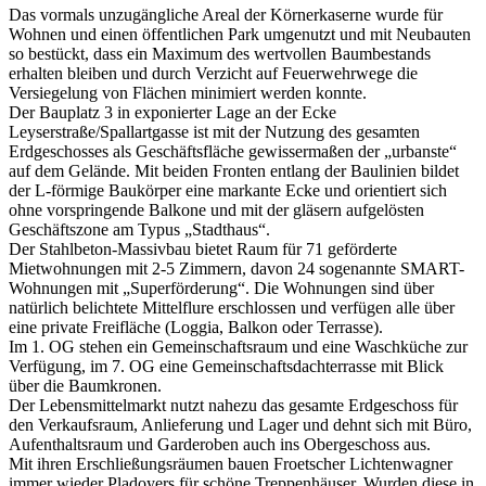
Das vormals unzugängliche Areal der Körnerkaserne wurde für
Wohnen und einen öffentlichen Park umgenutzt und mit Neubauten
so bestückt, dass ein Maximum des wertvollen Baumbestands
erhalten bleiben und durch Verzicht auf Feuerwehrwege die
Versiegelung von Flächen minimiert werden konnte.
Der Bauplatz 3 in exponierter Lage an der Ecke
Leyserstraße/Spallartgasse ist mit der Nutzung des gesamten
Erdgeschosses als Geschäftsfläche gewissermaßen der „urbanste“
auf dem Gelände. Mit beiden Fronten entlang der Baulinien bildet
der L-förmige Baukörper eine markante Ecke und orientiert sich
ohne vorspringende Balkone und mit der gläsern aufgelösten
Geschäftszone am Typus „Stadthaus“.
Der Stahlbeton-Massivbau bietet Raum für 71 geförderte
Mietwohnungen mit 2-5 Zimmern, davon 24 sogenannte SMART-
Wohnungen mit „Superförderung“. Die Wohnungen sind über
natürlich belichtete Mittelflure erschlossen und verfügen alle über
eine private Freifläche (Loggia, Balkon oder Terrasse).
Im 1. OG stehen ein Gemeinschaftsraum und eine Waschküche zur
Verfügung, im 7. OG eine Gemeinschaftsdachterrasse mit Blick
über die Baumkronen.
Der Lebensmittelmarkt nutzt nahezu das gesamte Erdgeschoss für
den Verkaufsraum, Anlieferung und Lager und dehnt sich mit Büro,
Aufenthaltsraum und Garderoben auch ins Obergeschoss aus.
Mit ihren Erschließungsräumen bauen Froetscher Lichtenwagner
immer wieder Pladoyers für schöne Treppenhäuser. Wurden diese in