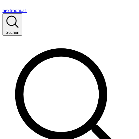
nextroom.at
Suchen