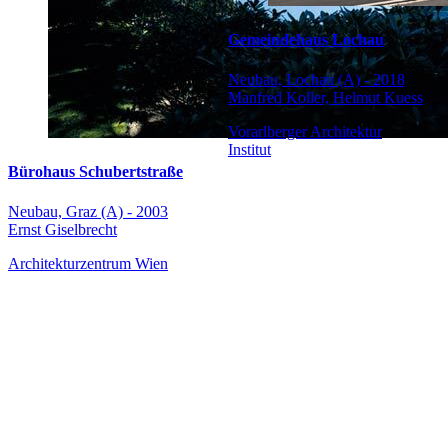
Gemeindehaus Lochau
Neubau, Lochau (A) - 2018
Manfred Koller, Helmut Kuess
Vorarlberger Architektur
Institut
Bürohaus Schubertstraße
Neubau, Graz (A) - 2003
Ernst Giselbrecht
Architekturzentrum Wien