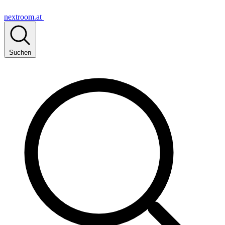
nextroom.at
Suchen