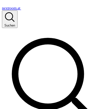
nextroom.at
Suchen