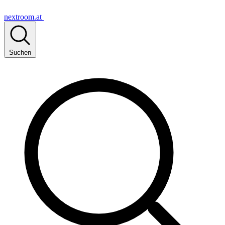
nextroom.at
Suchen