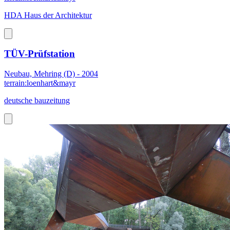
HDA Haus der Architektur
TÜV-Prüfstation
Neubau, Mehring (D) - 2004
terrain:loenhart&mayr
deutsche bauzeitung