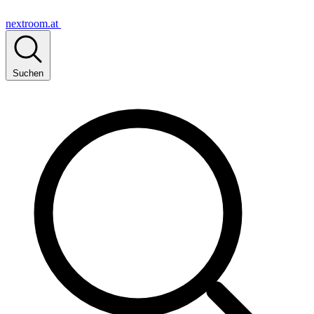
nextroom.at
Suchen