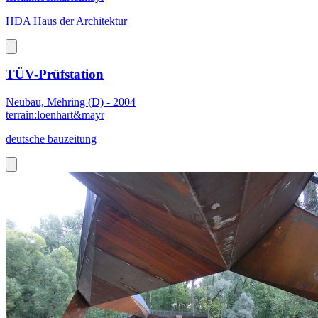
HDA Haus der Architektur
TÜV-Prüfstation
Neubau, Mehring (D) - 2004
terrain:loenhart&mayr
deutsche bauzeitung