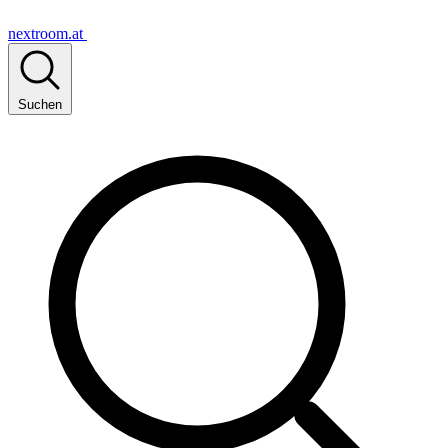
nextroom.at
Suchen