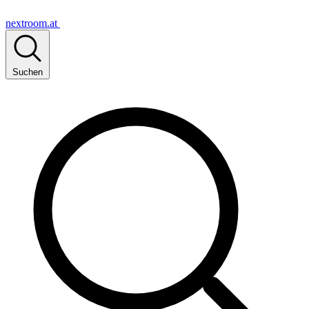
nextroom.at
Suchen