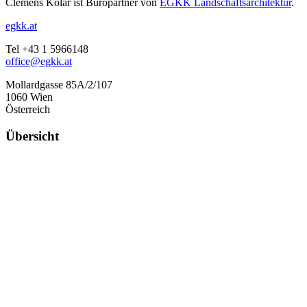
Clemens Kolar ist Büropartner von
EGKK Landschaftsarchitektur
.
egkk.at
Tel +43 1 5966148
office@egkk.at
Mollardgasse 85A/2/107
1060 Wien
Österreich
Übersicht