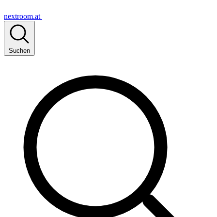
nextroom.at
Suchen