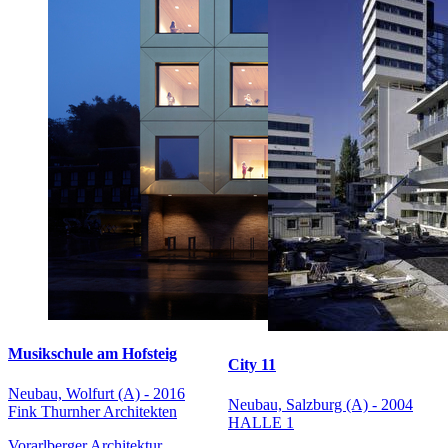
Musikschule am Hofsteig
City 11
Neubau, Wolfurt (A) - 2016
Neubau, Salzburg (A) - 2004
Fink Thurnher Architekten
HALLE 1
Vorarlberger Architektur