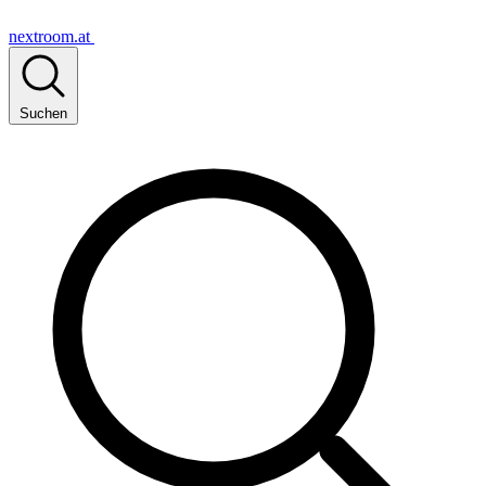
nextroom.at
Suchen