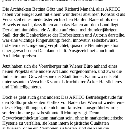
Die Architekten Bettina Götz und Richard Manahl, alias ARTEC,
haben vor einiger Zeit mit einem wunderbar absurden Konstrukt als
Versatzteil eines niederösterreichischen Haufen-Bauernhofs den
Beweis erbracht, dass ihnen auch das Bauen auf dem Land liegt.
Der aluminiumblitzende Aufbau auf einen mehrhundertjährigen
Stall, der die Denkerklause der Hofbesitzerin und Autorin darstellte,
war eine wichtige Fingerübung: frech, innovativ, selbstbewusst,
trotzdem der Umgebung verpflichtet, quasi die Neuinterpretation
einer gewachsenen Dachlandschaft. Ausgezeichnet - auch mit
Architekturpreisen.
Jetzt haben sich die Vorarlberger mit Wiener Büro anhand eines
neuen Projekts eine andere Art Land vorgenommen, und zwar die
Industrie- und Gewerbezone der Stadtränder. Kaum wo entsteht
unter rasantem Verschleiß vormals fruchtbarer Äcker Hässlicheres
und Unintelligenteres.
Doch es geht auch ganz anders: Das ARTEC-Betriebsgebäude für
den Rolltorproduzenten Efaflex vor Baden bei Wien ist wieder eine
dieser Fingerübungen, die nicht nur kunstvoll ausgeführt wurde,
sondern in eine ganz bestimmte Richtung zeigt. Denn
Gewerbearchitektur kann markant sein, ohne in marktschreierische
Hysterie zu verfallen, sie kann intern logistische Qualitäten
aufweisen, ohne ein Vermögen zu kosten, und sie kann die