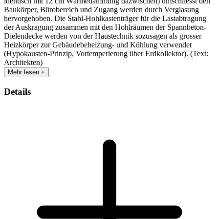
identisch mit 12 cm Wärmedämmung dazwischen) umschliesst den
Baukörper, Bürobereich und Zugang werden durch Verglasung
hervorgehoben. Die Stahl-Hohlkastenträger für die Lastabtragung
der Auskragung zusammen mit den Hohlräumen der Spannbeton-
Dielendecke werden von der Haustechnik sozusagen als grosser
Heizkörper zur Gebäudebeheizung- und Kühlung verwendet
(Hypokausten-Prinzip, Vortemperierung über Erdkollektor). (Text:
Architekten)
Mehr lesen +
Details