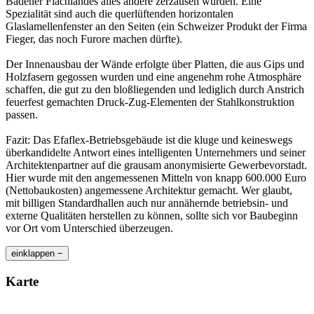
Badener Flachlandes alles andere zerzausen würden. Eine
Spezialität sind auch die querlüftenden horizontalen
Glaslamellenfenster an den Seiten (ein Schweizer Produkt der Firma
Fieger, das noch Furore machen dürfte).
Der Innenausbau der Wände erfolgte über Platten, die aus Gips und
Holzfasern gegossen wurden und eine angenehm rohe Atmosphäre
schaffen, die gut zu den bloßliegenden und lediglich durch Anstrich
feuerfest gemachten Druck-Zug-Elementen der Stahlkonstruktion
passen.
Fazit: Das Efaflex-Betriebsgebäude ist die kluge und keineswegs
überkandidelte Antwort eines intelligenten Unternehmers und seiner
Architektenpartner auf die grausam anonymisierte Gewerbevorstadt.
Hier wurde mit den angemessenen Mitteln von knapp 600.000 Euro
(Nettobaukosten) angemessene Architektur gemacht. Wer glaubt,
mit billigen Standardhallen auch nur annähernde betriebsin- und
externe Qualitäten herstellen zu können, sollte sich vor Baubeginn
vor Ort vom Unterschied überzeugen.
einklappen −
Karte