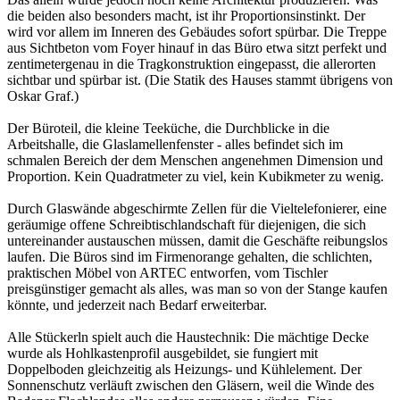
die beiden also besonders macht, ist ihr Proportionsinstinkt. Der
wird vor allem im Inneren des Gebäudes sofort spürbar. Die Treppe
aus Sichtbeton vom Foyer hinauf in das Büro etwa sitzt perfekt und
zentimetergenau in die Tragkonstruktion eingepasst, die allerorten
sichtbar und spürbar ist. (Die Statik des Hauses stammt übrigens von
Oskar Graf.)
Der Büroteil, die kleine Teeküche, die Durchblicke in die
Arbeitshalle, die Glaslamellenfenster - alles befindet sich im
schmalen Bereich der dem Menschen angenehmen Dimension und
Proportion. Kein Quadratmeter zu viel, kein Kubikmeter zu wenig.
Durch Glaswände abgeschirmte Zellen für die Vieltelefonierer, eine
geräumige offene Schreibtischlandschaft für diejenigen, die sich
untereinander austauschen müssen, damit die Geschäfte reibungslos
laufen. Die Büros sind im Firmenorange gehalten, die schlichten,
praktischen Möbel von ARTEC entworfen, vom Tischler
preisgünstiger gemacht als alles, was man so von der Stange kaufen
könnte, und jederzeit nach Bedarf erweiterbar.
Alle Stückerln spielt auch die Haustechnik: Die mächtige Decke
wurde als Hohlkastenprofil ausgebildet, sie fungiert mit
Doppelboden gleichzeitig als Heizungs- und Kühlelement. Der
Sonnenschutz verläuft zwischen den Gläsern, weil die Winde des