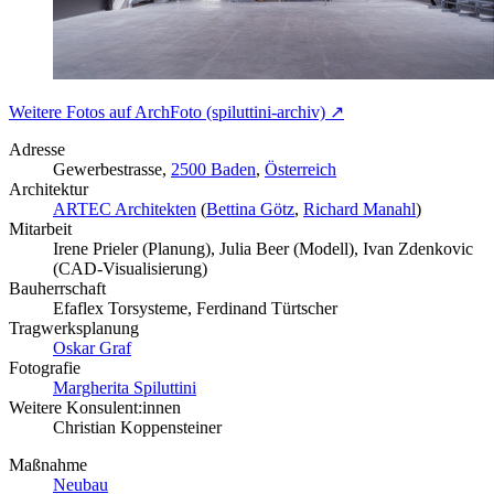
Weitere Fotos auf ArchFoto (spiluttini-archiv) ↗
Adresse
Gewerbestrasse,
2500 Baden
,
Österreich
Architektur
ARTEC Architekten
(
Bettina Götz
,
Richard Manahl
)
Mitarbeit
Irene Prieler (Planung), Julia Beer (Modell), Ivan Zdenkovic
(CAD-Visualisierung)
Bauherrschaft
Efaflex Torsysteme, Ferdinand Türtscher
Tragwerksplanung
Oskar Graf
Fotografie
Margherita Spiluttini
Weitere Konsulent:innen
Christian Koppensteiner
Maßnahme
Neubau