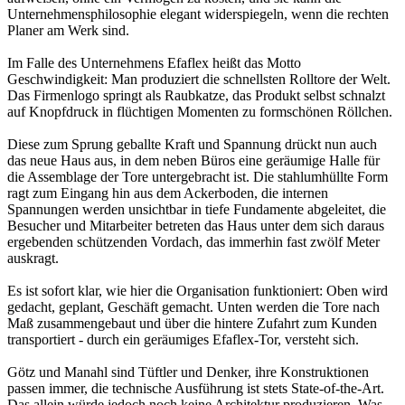
Unternehmensphilosophie elegant widerspiegeln, wenn die rechten
Planer am Werk sind.
Im Falle des Unternehmens Efaflex heißt das Motto
Geschwindigkeit: Man produziert die schnellsten Rolltore der Welt.
Das Firmenlogo springt als Raubkatze, das Produkt selbst schnalzt
auf Knopfdruck in flüchtigen Momenten zu formschönen Röllchen.
Diese zum Sprung geballte Kraft und Spannung drückt nun auch
das neue Haus aus, in dem neben Büros eine geräumige Halle für
die Assemblage der Tore untergebracht ist. Die stahlumhüllte Form
ragt zum Eingang hin aus dem Ackerboden, die internen
Spannungen werden unsichtbar in tiefe Fundamente abgeleitet, die
Besucher und Mitarbeiter betreten das Haus unter dem sich daraus
ergebenden schützenden Vordach, das immerhin fast zwölf Meter
auskragt.
Es ist sofort klar, wie hier die Organisation funktioniert: Oben wird
gedacht, geplant, Geschäft gemacht. Unten werden die Tore nach
Maß zusammengebaut und über die hintere Zufahrt zum Kunden
transportiert - durch ein geräumiges Efaflex-Tor, versteht sich.
Götz und Manahl sind Tüftler und Denker, ihre Konstruktionen
passen immer, die technische Ausführung ist stets State-of-the-Art.
Das allein würde jedoch noch keine Architektur produzieren. Was