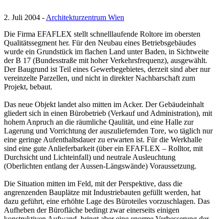
2. Juli 2004 -
Architekturzentrum Wien
Die Firma EFAFLEX stellt schnelllaufende Roltore im obersten
Qualitätssegment her. Für den Neubau eines Betriebsgebäudes
wurde ein Grundstück im flachen Land unter Baden, in Sichtweite
der B 17 (Bundesstraße mit hoher Verkehrsfrequenz), ausgewählt.
Der Baugrund ist Teil eines Gewerbegebietes, derzeit sind aber nur
vereinzelte Parzellen, und nicht in direkter Nachbarschaft zum
Projekt, bebaut.
Das neue Objekt landet also mitten im Acker. Der Gebäudeinhalt
gliedert sich in einen Bürobetrieb (Verkauf und Administration), mit
hohem Anpruch an die räumliche Qaulität, und eine Halle zur
Lagerung und Vorrichtung der auszuliefernden Tore, wo täglich nur
eine geringe Aufenthaltsdauer zu erwarten ist. Für die Werkhalle
sind eine gute Anlieferbarkeit (über ein EFAFLEX – Rolltor, mit
Durchsicht und Lichteinfall) und neutrale Ausleuchtung
(Oberlichten entlang der Aussen-Längswände) Voraussetzung.
Die Situation mitten im Feld, mit der Perspektive, dass die
angrenzenden Bauplätze mit Industriebauten gefüllt werden, hat
dazu geführt, eine erhöhte Lage des Büroteiles vorzuschlagen. Das
Aufheben der Bürofläche bedingt zwar einerseits einigen
konstruktiven Aufwand, bringt aber eine enorme Verbesserung der