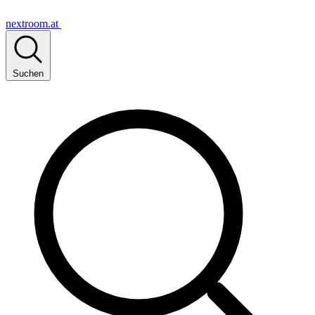
nextroom.at
Suchen